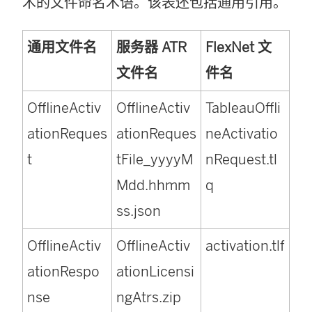
术的文件命名术语。该表还包括通用引用。
通用文件名
服务器 ATR
FlexNet 文
文件名
件名
OfflineActiv
OfflineActiv
TableauOffli
ationReques
ationReques
neActivatio
t
tFile_yyyyM
nRequest.tl
Mdd.hhmm
q
ss.json
OfflineActiv
OfflineActiv
activation.tlf
ationRespo
ationLicensi
nse
ngAtrs.zip