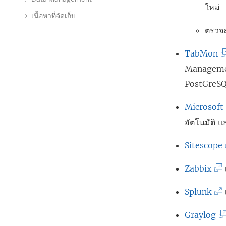
ใหม่
ด
เนื้อหาที่จัดเก็บ
ใ
ตรวจส
น
(
TabMon
ห
ลิ
Management
น้
ง
PostGreS
า
ก์
ต่
Microsoft
จ
า
อัตโนมัติ แ
ะ
ง
เ
(
Sitescope
ใ
ปิ
ล
ห
(
Zabbix
ด
ม่
ลิ
ใ
ก
(
Splunk
)
ง
น
ลิ
ก์
(
Graylog
ห
ง