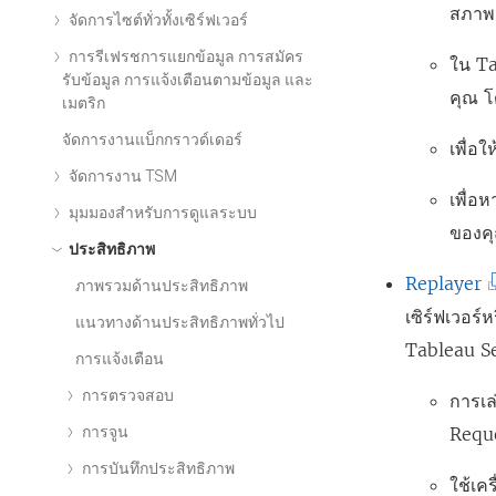
สภาพ
จัดการไซต์ทั่วทั้งเซิร์ฟเวอร์
เ
การรีเฟรชการแยกข้อมูล การสมัคร
ปิ
ใน Ta
รับข้อมูล การแจ้งเตือนตามข้อมูล และ
ด
คุณ 
เมตริก
ใ
จัดการงานแบ็กกราวด์เดอร์
เพื่อ
น
จัดการงาน TSM
ห
เพื่อ
มุมมองสำหรับการดูแลระบบ
น้
ของค
ประสิทธิภาพ
า
(
Replayer
ภาพรวมด้านประสิทธิภาพ
ต่
ลิ
เซิร์ฟเวอร์
แนวทางด้านประสิทธิภาพทั่วไป
า
ง
Tableau Ser
ง
การแจ้งเตือน
ก์
ใ
การตรวจสอบ
การเล
จ
ห
การจูน
Requ
ะ
ม่
การบันทึกประสิทธิภาพ
เ
ใช้เค
)