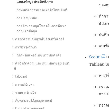
แหล่งข้อมูลประสิทธิภาพ
ปิ
ของกา
กำหนดค่าการแสดงผลฝั่งไคลเอ็นต์
ด
ทำกา
การเร่งมุมมอง
ใ
อัปเก
น
การรักษาสมดุลโหลดในการค้นหา
การแยกข้อมูล
ห
บันทึ
ตรวจความสมบูรณ์ของเซิร์ฟเวอร์
น้
เล่นข
การบำรุงรักษา
า
ต่
TSM - อินเทอร์เฟซบรรทัดคำสั่ง
(
Scout
เค
า
คำจำกัดความและเทมเพลตของเอนทิ
ลิ
Tableau S
ตี
ง
ง
หาเวิร
tabcmd
ใ
ก์
ห
การแก้ปัญหา
จ
ตรวจส
ม่
รายการอ้างอิง
ะ
การเป
)
เ
Advanced Management
ตรวจส
ปิ
Data Management