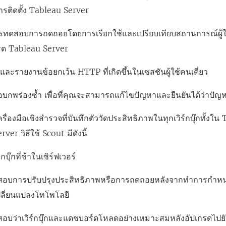
รติดตั้ง Tableau Server
รทดสอบการถดถอยโดยการเรียกใช้และเปรียบเทียบสถานการณ์ผู้
รด Tableau Server
กและรายงานข้อยกเว้น HTTP ที่เกิดขึ้นในเซสชันผู้ใช้คนเดี่ยว
้อบกพร่องซ้ำ เพื่อที่คุณจะสามารถแก้ไขปัญหาและยืนยันได้ว่าปัญ
รื่องมือเชิงสำรวจที่บันทึกตัววัดประสิทธิภาพในทุกเวิร์กบุ๊กทั้
erver
วิธีใช้ Scout มีดังนี้
์กบุ๊กที่ช้าในเซิร์ฟเวอร์
อบการปรับปรุงประสิทธิภาพหรือการถดถอยหลังจากทำการกำหนดค
ลี่ยนแปลงโทโพโลยี
อบว่าเวิร์กบุ๊กและแดชบอร์ดโหลดอย่างเหมาะสมหลังอัปเกรดไปย