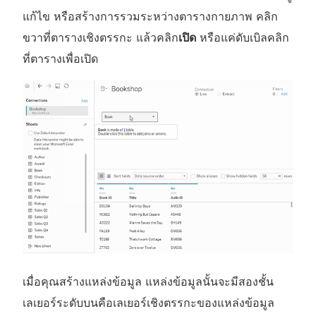
า
น้
แก้ไข หรือสร้างการรวมระหว่างตารางกายภาพ คลิก
ต่
า
ขวาที่ตารางเชิงตรรกะ แล้วคลิก
เปิด
หรือแค่ดับเบิลคลิก
า
ต่
ที่ตารางเพื่อเปิด
ง
า
ใ
ง
ห
ใ
ม่
ห
)
ม่
)
เมื่อคุณสร้างแหล่งข้อมูล แหล่งข้อมูลนั้นจะมีสองชั้น
เลเยอร์ระดับบนคือเลเยอร์เชิงตรรกะของแหล่งข้อมูล