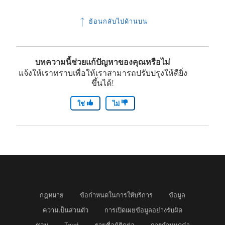
น
ย้อนกลับไปด้านบน
ห
น้
า
บทความนี้ช่วยแก้ปัญหาของคุณหรือไม่
แจ้งให้เราทราบเพื่อให้เราสามารถปรับปรุงให้ดียิ่ง
ต่
ขึ้นได้!
า
ง
ใช่
ไม่
ใ
ห
ม่
)
กฎหมาย
ข้อกำหนดในการให้บริการ
ข้อมูล
ความเป็นส่วนตัว
การเปิดเผยข้อมูลอย่างรับผิด