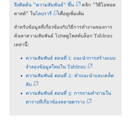
ลิ
(
จึงคิดค้น "ความสัมพันธ์" ขึ้น
คลิก "วิดีโอพอด
(
ง
ลิ
คาสต์" ใน
ไลบรารี
เพื่อดูเพิ่มเติม
ลิ
ก์
ง
สำหรับข้อมูลที่เกี่ยวข้องกับวิธีการทำงานของการ
ง
จ
ก์
ค้นหาความสัมพันธ์ โปรดดูโพสต์บล็อก Tableau
ก์
ะ
จ
เหล่านี้:
จ
เ
ะ
ะ
ปิ
เ
ความสัมพันธ์ ตอนที่ 1: แนะนำการสร้างแบบ
เ
ด
ปิ
(
จำลองข้อมูลใหม่ใน Tableau
ปิ
ใ
ด
ลิ
ความสัมพันธ์ ตอนที่ 2: คำแนะนำและเคล็ด
ด
น
ใ
(
ง
ลับ
ใ
ห
น
ลิ
ก์
ความสัมพันธ์ ตอนที่ 3: การถามคำถามใน
น
น้
ห
ง
(
จ
ตารางที่เกี่ยวข้องหลายตาราง
ห
า
น้
ก์
ลิ
ะ
น้
ต่
า
จ
ง
เ
า
า
ต่
ะ
ก์
ปิ