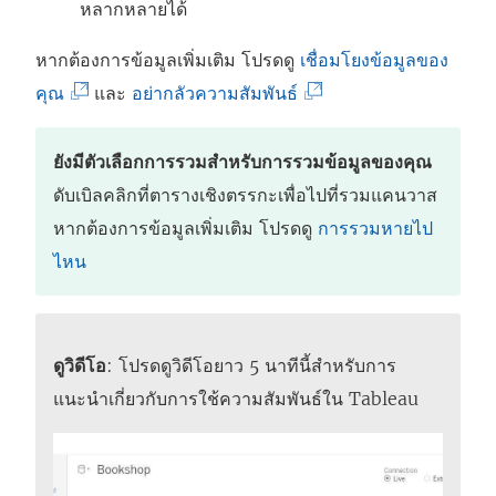
หลากหลายได้
หากต้องการข้อมูลเพิ่มเติม โปรดดู
เชื่อมโยงข้อมูลของ
(
(
คุณ
และ
อย่ากลัวความสัมพันธ์
ลิ
ลิ
ง
ง
ยังมีตัวเลือกการรวมสำหรับการรวมข้อมูลของคุณ
ก์
ก์
ดับเบิลคลิกที่ตารางเชิงตรรกะเพื่อไปที่รวมแคนวาส
จ
จ
หากต้องการข้อมูลเพิ่มเติม โปรดดู
การรวมหายไป
ะ
ะ
ไหน
เ
เ
ปิ
ปิ
ด
ด
ดูวิดีโอ
: โปรดดูวิดีโอยาว 5 นาทีนี้สำหรับการ
ใ
ใ
แนะนำเกี่ยวกับการใช้ความสัมพันธ์ใน Tableau
น
น
ห
ห
น้
น้