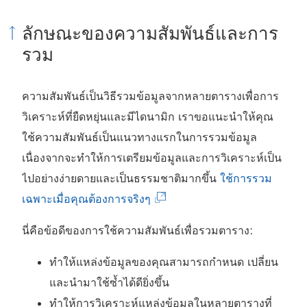
ต่
ง
า
เ
จ
ด
ลักษณะของความสัมพันธ์และการ
า
ใ
ง
ปิ
ะ
ใ
รวม
ง
ห
ใ
ด
เ
น
ใ
ม่
ห
ใ
ปิ
ห
ห
)
ม่
น
ด
น้
ความสัมพันธ์เป็นวิธีรวมข้อมูลจากหลายตารางเพื่อการ
ม่
)
ห
ใ
า
วิเคราะห์ที่ยืดหยุ่นและมีไดนามิก เราขอแนะนำให้คุณ
)
น้
น
ต่
ใช้ความสัมพันธ์เป็นแนวทางแรกในการรวมข้อมูล
า
ห
า
เนื่องจากจะทำให้การเตรียมข้อมูลและการวิเคราะห์เป็น
ต่
น้
ง
ไปอย่างง่ายดายและเป็นธรรมชาติมากขึ้น
ใช้การรวม
า
(
า
ใ
เฉพาะเมื่อคุณต้องการจริงๆ
ง
ลิ
ต่
ห
นี่คือข้อดีของการใช้ความสัมพันธ์เพื่อรวมตาราง:
ใ
ง
า
ม่
ห
ก์
ง
)
ทำให้แหล่งข้อมูลของคุณสามารถกำหนด เปลี่ยน
ม่
จ
ใ
และนำมาใช้ซ้ำได้ดียิ่งขึ้น
)
ะ
ห
ทำให้การวิเคราะห์แหล่งข้อมูลในหลายตารางที่