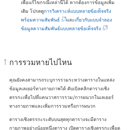
เพื่อแก้ไขกรณีเหล่านี้ได้ หากต้องการข้อมูลเพิ่ม
เติม โปรดดู
การวิเคราะห์แบบหลายข้อเท็จจริง
(
พร้อมความสัมพันธ์
และ
เกี่ยวกับแบบจำลอง
ลิ
(
ข้อมูลความสัมพันธ์แบบหลายข้อเท็จจริง
ง
ลิ
ก์
ง
จ
ก์
การรวมหายไปไหน
ะ
จ
เ
ะ
คุณยังคงสามารถระบุการรวมระหว่างตารางในแหล่ง
ปิ
เ
ข้อมูลเลเยอร์ทางกายภาพได้ ดับเบิลคลิกตารางเชิง
ด
ปิ
ตรรกะเพื่อไปที่แคนวาสการรวม/การผนวกในเลเยอร์
ใ
ด
ทางกายภาพและเพิ่มการรวมหรือการผนวก
น
ใ
ห
น
ตารางเชิงตรรกะระดับบนสุดทุกตารางจะมีตาราง
น้
ห
กายภาพอย่างน้อยหนึ่งตาราง เปิดตารางเชิงตรรกะเพื่อดู