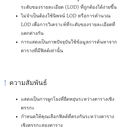
เ
ม่
ระดับของรายละเอียด (LOD) ที่ถูกต้องได้ง่ายขึ้น
ปิ
)
ไม่จำเป็นต้องใช้นิพจน์ LOD หรือการคำนวณ
ด
LOD เพื่อการวิเคราะห์ที่ระดับของรายละเอียดที่
ใ
แตกต่างกัน
น
การแสดงเป็นภาพปัจจุบันใช้ข้อมูลการค้นหาจาก
ห
ตารางที่มีฟิลด์เท่านั้น
น้
า
ต่
ความสัมพันธ์
า
ง
แสดงเป็นการผูกโยงที่ยืดหยุ่นระหว่างตารางเชิง
ใ
ตรรกะ
ห
กำหนดให้คุณเลือกฟิลด์ที่ตรงกันระหว่างตาราง
ม่
เชิงตรรกะสองตาราง
)