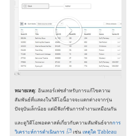
า
า
ต่
ต่
า
า
ง
ง
ใ
ใ
ห
ห
ม่
ม่
)
)
หมายเหตุ
: อินเทอร์เฟซสำหรับการแก้ไขความ
สัมพันธ์ที่แสดงในวิดีโอนี้อาจจะแตกต่างจากรุ่น
ปัจจุบันเล็กน้อย แต่มีฟังก์ชันการทำงานเหมือนกัน
และดูวิดีโอพอดคาสต์เกี่ยวกับความสัมพันธ์จาก
การ
(
วิเคราะห์การดำเนินการ
เช่น
เหตุใด Tableau