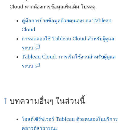
ก์
Cloud
หากต้องการข้อมูลเพิ่มเติม โปรดดู:
จ
ะ
คู่มือการย้ายข้อมูลด้วยตนเองของ Tableau
เ
Cloud
ปิ
การทดลองใช้ Tableau Cloud สำหรับผู้ดูแล
ด
(
ระบบ
ใ
ลิ
Tableau Cloud: การเริ่มใช้งานสำหรับผู้ดูแล
น
ง
(
ระบบ
ห
ก์
ลิ
น้
จ
ง
า
ะ
ก์
บทความอื่นๆ ในส่วนนี้
ต่
เ
จ
า
ปิ
ะ
โฮสต์เซิร์ฟเวอร์ Tableau ด้วยตนเองในบริการ
ง
ด
เ
คลาวด์สาธารณะ
ใ
ใ
ปิ