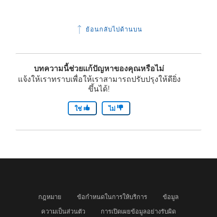
ห
น
ด
ม่
ห
ใ
ย้อนกลับไปด้านบน
)
น้
น
า
ห
ต่
น้
บทความนี้ช่วยแก้ปัญหาของคุณหรือไม่
า
า
แจ้งให้เราทราบเพื่อให้เราสามารถปรับปรุงให้ดียิ่ง
ขึ้นได้!
ง
ต่
ใ
า
ใช่
ไม่
ห
ง
ม่
ใ
)
ห
ม่
)
กฎหมาย
ข้อกำหนดในการให้บริการ
ข้อมูล
ความเป็นส่วนตัว
การเปิดเผยข้อมูลอย่างรับผิด