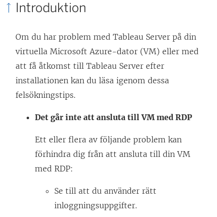
Introduktion
t
n
k
t
ö
e
Om du har problem med
Tableau Server
på din
n
p
n
virtuella Microsoft Azure-dator (VM) eller med
y
p
ö
att få åtkomst till
Tableau Server
efter
t
n
p
installationen kan du läsa igenom dessa
t
a
p
felsökningstips.
f
s
n
ö
i
a
Det går inte att ansluta till VM med RDP
n
e
s
s
Ett eller flera av följande problem kan
t
i
t
förhindra dig från att ansluta till din VM
t
e
e
med RDP:
n
t
r
y
t
Se till att du använder rätt
)
t
n
inloggningsuppgifter.
t
y