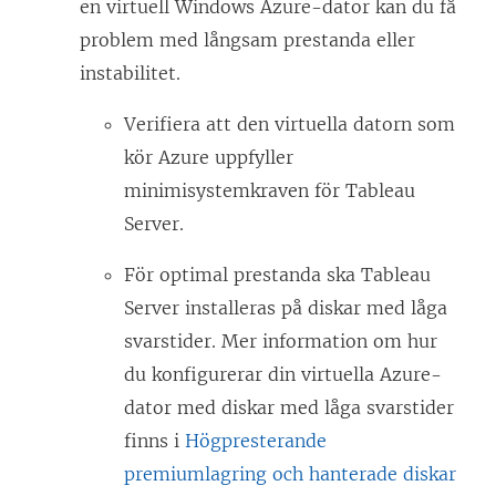
n
en virtuell Windows Azure-dator kan du få
ö
problem med långsam prestanda eller
p
instabilitet.
p
Verifiera att den virtuella datorn som
n
kör Azure uppfyller
a
minimisystemkraven för Tableau
s
Server.
i
e
För optimal prestanda ska Tableau
t
Server installeras på diskar med låga
t
svarstider. Mer information om hur
n
du konfigurerar din virtuella Azure-
y
dator med diskar med låga svarstider
t
finns i
Högpresterande
t
premiumlagring och hanterade diskar