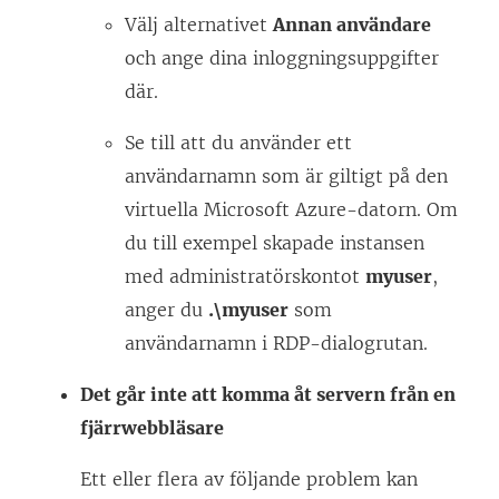
f
t
Välj alternativet
Annan användare
ö
t
och ange dina inloggningsuppgifter
n
f
där.
s
ö
Se till att du använder ett
t
n
användarnamn som är giltigt på den
e
s
virtuella Microsoft Azure-datorn. Om
r
t
du till exempel skapade instansen
)
e
med administratörskontot
myuser
,
r
anger du
.\myuser
som
)
användarnamn i RDP-dialogrutan.
Det går inte att komma åt servern från en
fjärrwebbläsare
Ett eller flera av följande problem kan