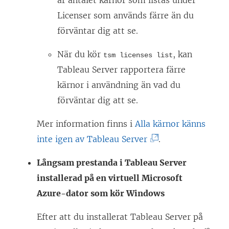
är antalet kärnor som listas under
t
Licenser som används färre än du
t
förväntar dig att se.
n
När du kör
, kan
tsm licenses list
y
Tableau Server rapportera färre
t
kärnor i användning än vad du
t
förväntar dig att se.
f
ö
Mer information finns i
Alla kärnor känns
n
(
inte igen av Tableau Server
.
s
L
Långsam prestanda i
Tableau Server
t
ä
installerad på en virtuell Microsoft
e
n
Azure-dator som kör Windows
r
k
)
e
Efter att du installerat Tableau Server på