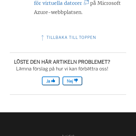
f
(
för virtuella datorer
på Microsoft
ö
L
Azure-webbplatsen.
n
ä
s
n
t
TILLBAKA TILL TOPPEN
k
e
e
r
n
LÖSTE DEN HÄR ARTIKELN PROBLEMET?
)
ö
Lämna förslag på hur vi kan förbättra oss!
p
Ja
Nej
p
n
a
s
i
e