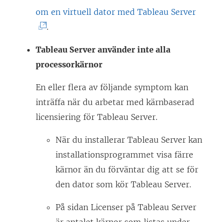
(
om en virtuell dator med Tableau Server
L
.
ä
Tableau Server använder inte alla
n
processorkärnor
k
e
En eller flera av följande symptom kan
n
inträffa när du arbetar med kärnbaserad
ö
licensiering för Tableau Server.
p
När du installerar Tableau Server kan
p
installationsprogrammet visa färre
n
kärnor än du förväntar dig att se för
a
den dator som kör Tableau Server.
s
i
På sidan Licenser på Tableau Server
e