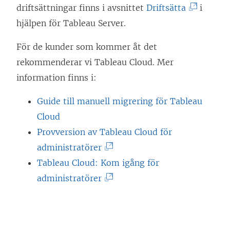
(
driftsättningar finns i avsnittet
Driftsätta
i
L
hjälpen för Tableau Server.
ä
För de kunder som kommer åt det
n
rekommenderar vi
Tableau Cloud
. Mer
k
information finns i:
e
n
Guide till manuell migrering för Tableau
ö
Cloud
p
Provversion av Tableau Cloud för
p
(
administratörer
n
L
Tableau Cloud: Kom igång för
a
ä
(
administratörer
s
n
L
i
k
ä
e
e
n