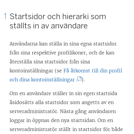
Startsidor och hierarki som
ställts in av användare
Användarna kan ställa in sina egna startsidor
från sina respektive profilikoner, och de kan
återställa sina startsidor från sina
kontoinställningar
(se
Få åtkomst till din profil
(
och dina kontoinställningar
)
.
L
Om en användare ställer in sin egen startsida
ä
åsidosätts alla startsidor som angetts av en
n
serveradministratör. Nästa gång användaren
k
loggar in öppnas den nya startsidan. Om en
e
serveradministratör ställt in startsidor för både
n