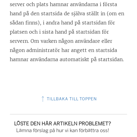
server och plats hamnar användarna i första
ö
hand på den startsida de själva ställt in (om en
p
sådan finns), i andra hand på startsidan för
p
platsen och i sista hand på startsidan för
n
servern. Om varken någon användare eller
a
någon administratör har angett en startsida
s
hamnar användarna automatiskt på startsidan.
i
e
t
t
TILLBAKA TILL TOPPEN
n
y
t
LÖSTE DEN HÄR ARTIKELN PROBLEMET?
t
Lämna förslag på hur vi kan förbättra oss!
f