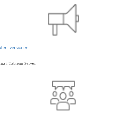
e
t
t
n
y
t
ter i versionen
t
f
na i Tableau Server
ö
n
s
t
e
r
)