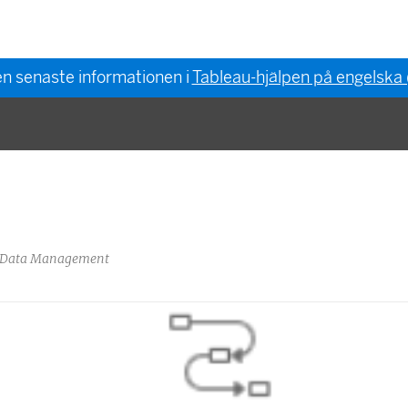
en senaste informationen i
Tableau-hjälpen på engelska
au Data Management