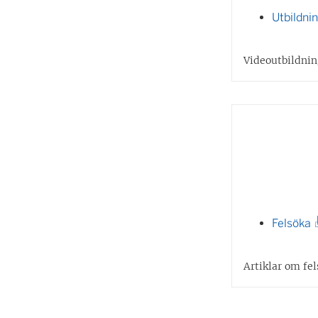
Utbildni
Videoutbildnin
(
Felsöka
Artiklar om fe