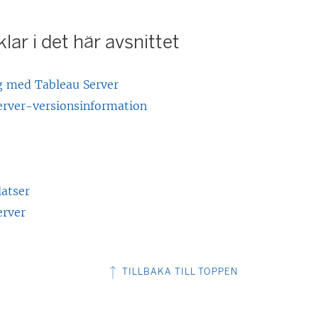
e
t
n
lar i det här avsnittet
t
ö
n
p
y
 med Tableau Server
p
t
erver-versionsinformation
n
t
a
f
s
ö
n
latser
e
s
erver
t
e
n
r
TILLBAKA TILL TOPPEN
y
)