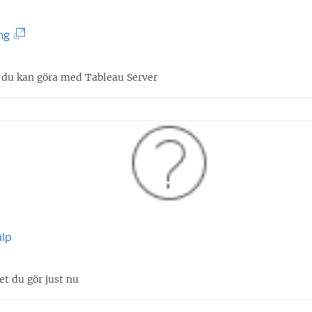
(
ng
L
ä
 du kan göra med Tableau Server
n
k
e
n
ö
p
p
älp
n
a
et du gör just nu
s
i