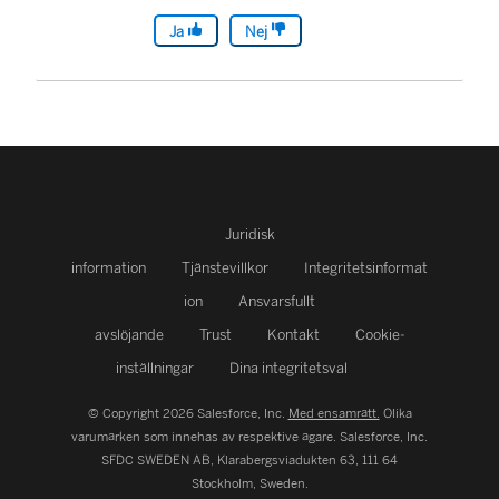
Ja
Nej
Juridisk
information
Tjänstevillkor
Integritetsinformat
ion
Ansvarsfullt
avslöjande
Trust
Kontakt
Cookie-
inställningar
Dina integritetsval
© Copyright 2026 Salesforce, Inc.
Med ensamrätt.
Olika
varumärken som innehas av respektive ägare. Salesforce, Inc.
SFDC SWEDEN AB, Klarabergsviadukten 63, 111 64
Stockholm, Sweden.