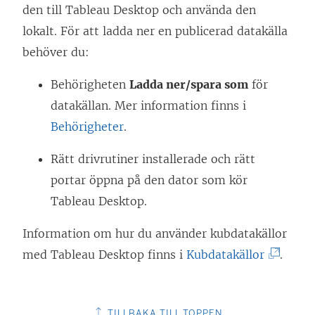
den till Tableau Desktop och använda den
lokalt. För att ladda ner en publicerad datakälla
behöver du:
Behörigheten
Ladda ner/spara som
för
datakällan. Mer information finns i
Behörigheter
.
Rätt drivrutiner installerade och rätt
portar öppna på den dator som kör
Tableau Desktop.
Information om hur du använder kubdatakällor
(
med Tableau Desktop finns i
Kubdatakällor
.
L
ä
TILLBAKA TILL TOPPEN