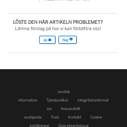
n
k
e
LÖSTE DEN HÄR ARTIKELN PROBLEMET?
n
Lämna förslag på hur vi kan förbättra oss!
ö
Ja
Nej
p
p
n
a
s
i
Juridisk
e
information
Tjänstevillkor
Integritetsinformat
t
ion
Ansvarsfullt
t
avslöjande
Trust
Kontakt
Cookie-
n
inställningar
Dina integritetsval