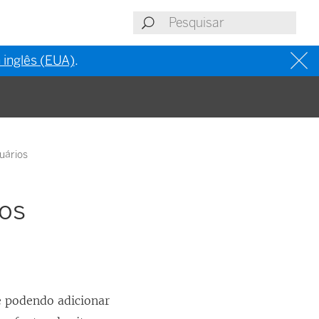
 inglês (EUA)
.
suários
ios
e podendo adicionar