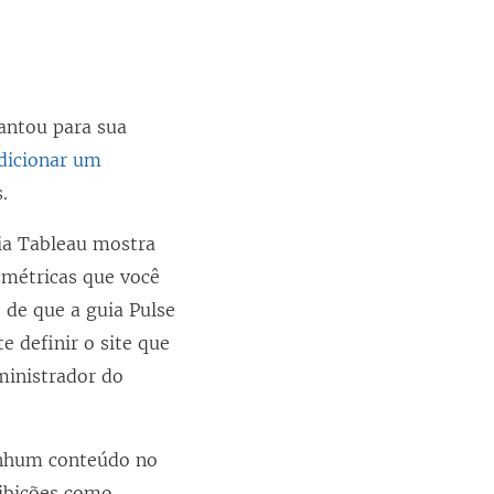
lantou para sua
dicionar um
.
uia Tableau mostra
 métricas que você
 de que a guia Pulse
e definir o site que
ministrador do
nenhum conteúdo no
xibições como