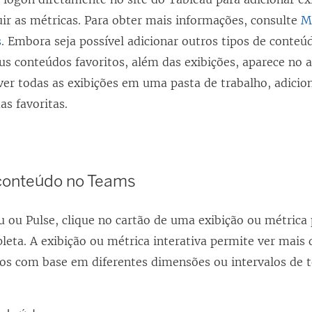
e
uir as métricas. Para obter mais informações, consulte
M
m
s
. Embora seja possível adicionar outros tipos de conteú
n
s conteúdos favoritos, além das exibições, aparece no a
o
ver todas as exibições em uma pasta de trabalho, adicio
v
as favoritas.
a
j
a
 conteúdo no Teams
n
e
 ou Pulse, clique no cartão de uma exibição ou métrica 
l
leta. A exibição ou métrica interativa permite ver mais 
a
-los com base em diferentes dimensões ou intervalos de 
)