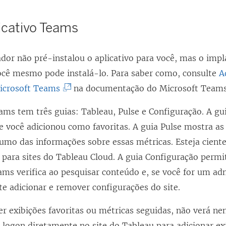
icativo Teams
ador não pré-instalou o aplicativo para você, mas o imp
ocê mesmo pode instalá-lo. Para saber como, consulte
A
(
Microsoft Teams
na documentação do Microsoft Teams
O
eams tem três guias: Tableau, Pulse e Configuração. A g
l
ue você adicionou como favoritas. A guia Pulse mostra as
i
umo das informações sobre essas métricas. Esteja ciente
n
para sites do Tableau Cloud. A guia Configuração permit
k
ams verifica ao pesquisar conteúdo e, se você for um ad
a
te adicionar e remover configurações do site.
b
r
ver exibições favoritas ou métricas seguidas, não verá 
e
a logon diretamente no site do Tableau para adicionar e