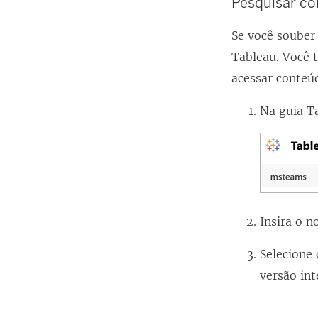
Pesquisar c
Se você souber
Tableau. Você 
acessar conteúd
Na guia Ta
Insira o n
Selecione 
versão int