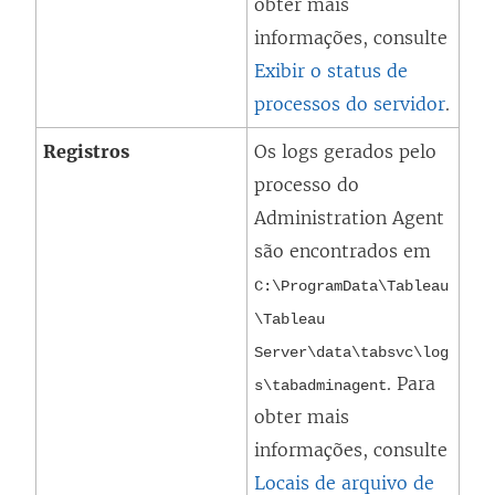
obter mais
informações, consulte
Exibir o status de
processos do servidor
.
Registros
Os logs gerados pelo
processo do
Administration Agent
são encontrados em
C:\ProgramData\Tableau
\Tableau
Server\data\tabsvc\log
. Para
s\
tabadminagent
obter mais
informações, consulte
Locais de arquivo de