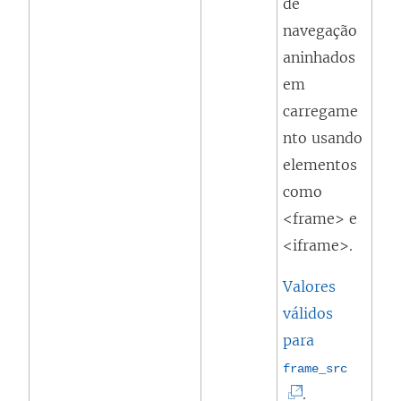
de
)
r
navegação
e
aninhados
e
em
m
carregame
n
nto usando
o
elementos
v
como
a
<frame> e
j
<iframe>.
a
n
Valores
e
válidos
l
para
a
(
frame_src
)
O
.