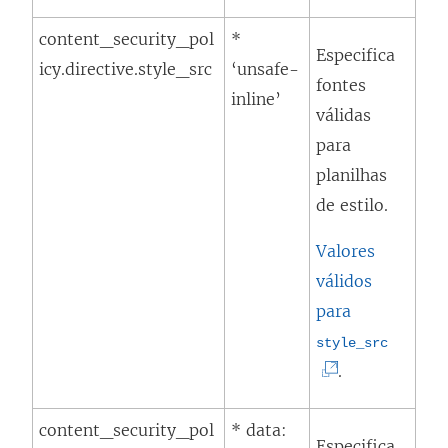
v
l
a
content_security_pol
*
i
Especifica
j
icy.directive.style_src
‘unsafe-
n
fontes
a
inline’
k
válidas
n
a
para
e
b
planilhas
l
r
de estilo.
a
e
)
e
Valores
m
válidos
n
para
o
(
style_src
v
O
.
a
l
j
content_security_pol
* data:
i
Especifica