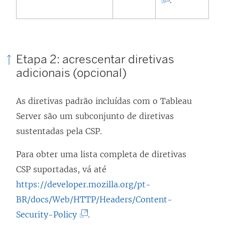
.
l
i
n
Etapa 2: acrescentar diretivas
k
adicionais (opcional)
a
b
As diretivas padrão incluídas com o Tableau
r
Server são um subconjunto de diretivas
e
sustentadas pela CSP.
e
m
Para obter uma lista completa de diretivas
n
CSP suportadas, vá até
o
https://developer.mozilla.org/pt-
v
BR/docs/Web/HTTP/Headers/Content-
a
(
Security-Policy
.