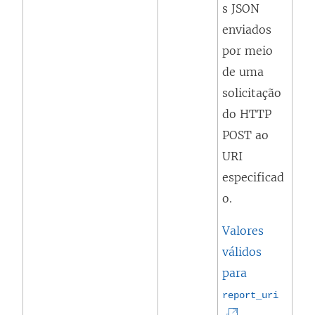
s JSON
a
enviados
n
por meio
e
de uma
l
solicitação
a
do HTTP
)
POST ao
URI
especificad
o.
Valores
válidos
para
(
report_uri
O