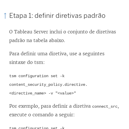
a
j
Etapa 1: definir diretivas padrão
a
n
O Tableau Server inclui o conjunto de diretivas
e
padrão na tabela abaixo.
l
a
Para definir uma diretiva, use a seguintes
)
sintaxe do tsm:
tsm configuration set -k
content_security_policy.directive.
<directive_name> -v "<value>"
Por exemplo, para definir a diretiva
,
connect_src
execute o comando a seguir:
tsm configuration set -k