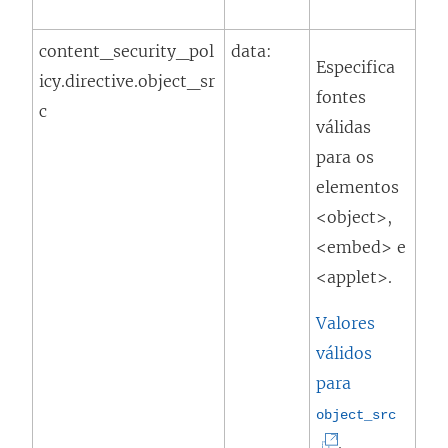
l
content_security_pol
data:
i
Especifica
icy.directive.object_sr
n
fontes
c
k
válidas
a
para os
b
elementos
r
<object>,
e
<embed> e
e
<applet>.
m
n
Valores
o
válidos
v
para
a
(
object_src
j
O
.