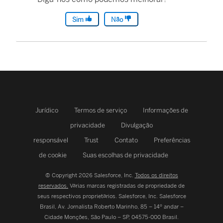
Sim
Não
Jurídico
Termos de serviço
Informações de
privacidade
Divulgação
responsável
Trust
Contato
Preferências
de cookie
Suas escolhas de privacidade
© Copyright 2026 Salesforce, Inc.
Todos os direitos
reservados.
Várias marcas registradas de propriedade de
seus respectivos proprietários. Salesforce, Inc.
Salesforce
Brasil, Av. Jornalista Roberto Marinho, 85 – 14º andar –
Cidade Monções, São Paulo – SP, 04575-000 Brasil.