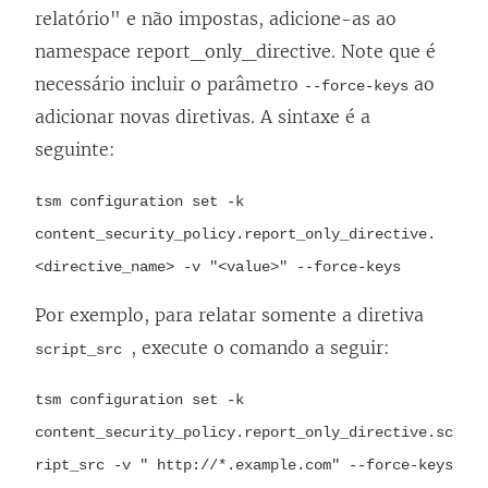
n
relatório" e não impostas, adicione-as ao
e
namespace report_only_directive. Note que é
l
necessário incluir o parâmetro
ao
--force-keys
a
adicionar novas diretivas. A sintaxe é a
)
seguinte:
tsm configuration set -k
content_security_policy.report_only_directive.
<directive_name> -v "<value>" --force-keys
Por exemplo, para relatar somente a diretiva
, execute o comando a seguir:
script_src
tsm configuration set -k
content_security_policy.report_only_directive.sc
ript_src -v " http://*.example.com" --force-keys