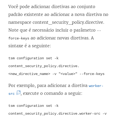
j
O
Você pode adicionar diretivas ao conjunto
a
l
padrão existente ao adicionar a nova diretiva no
n
i
namespace content_security_policy.directive.
e
n
Note que é necessário incluir o parâmetro
--
l
k
ao adicionar novas diretivas. A
force-keys
a
a
sintaxe é a seguinte:
)
b
r
tsm configuration set -k
e
content_security_policy.directive.
e
<new_directive_name> -v "<value>" --force-keys
m
Por exemplo, para adicionar a diretiva
worker-
n
(
, execute o comando a seguir:
src
o
O
v
tsm configuration set -k
l
a
content_security_policy.directive.worker-src -v
i