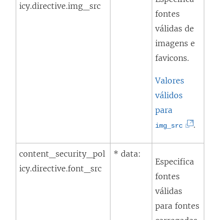
a
icy.directive.img_src
n
fontes
n
k
válidas de
e
a
imagens e
l
b
favicons.
a
r
)
e
Valores
e
válidos
m
para
n
(
.
img_src
o
O
v
content_security_pol
* data:
l
Especifica
a
icy.directive.font_src
i
fontes
j
n
válidas
a
k
para fontes
n
a