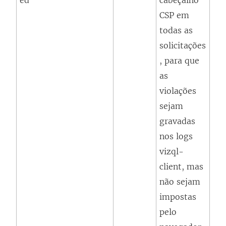
ed
cabeçalho
CSP em
todas as
solicitações
, para que
as
violações
sejam
gravadas
nos logs
vizql-
client, mas
não sejam
impostas
pelo