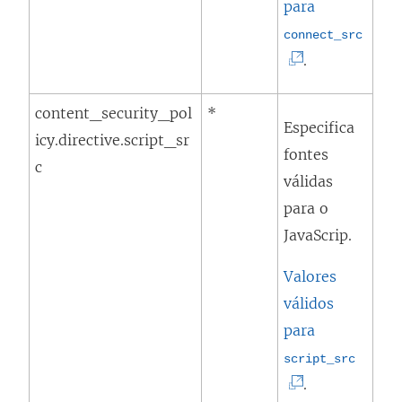
v
para
a
(
connect_src
j
O
.
a
l
n
content_security_pol
*
i
Especifica
e
icy.directive.script_sr
n
fontes
l
c
k
válidas
a
a
para o
)
b
JavaScrip.
r
e
Valores
e
válidos
m
para
n
(
script_src
o
O
.