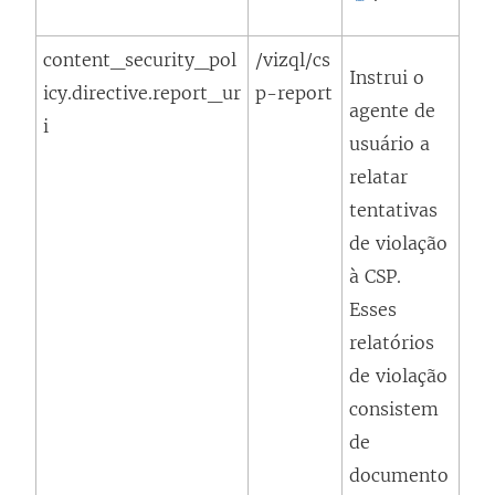
a
l
n
content_security_pol
/vizql/cs
i
Instrui o
e
icy.directive.report_ur
p-report
n
agente de
l
i
k
usuário a
a
a
relatar
)
b
tentativas
r
de violação
e
à CSP.
e
Esses
m
relatórios
n
de violação
o
consistem
v
de
a
documento
j