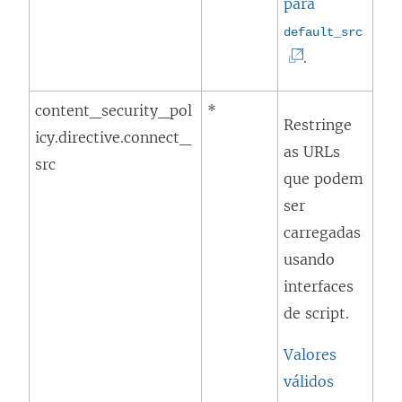
para
(
default_src
O
.
l
content_security_pol
*
i
Restringe
icy.directive.connect_
n
as URLs
src
k
que podem
a
ser
b
carregadas
r
usando
e
interfaces
e
de script.
m
n
Valores
o
válidos