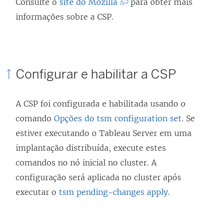
(
Consulte o
site do Mozilla
para obter mais
O
informações sobre a CSP.
l
i
n
Configurar e habilitar a CSP
k
a
A CSP foi configurada e habilitada usando o
b
comando
Opções do tsm configuration set
. Se
r
estiver executando o Tableau Server em uma
e
implantação distribuída, execute estes
e
comandos no nó inicial no cluster. A
m
configuração será aplicada no cluster após
n
executar o
tsm pending-changes apply
.
o
v