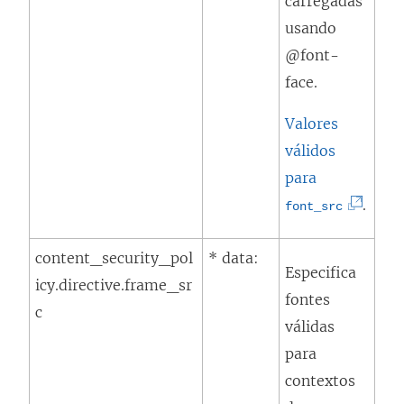
carregadas
e
b
usando
l
r
@font-
a
e
face.
)
e
m
Valores
n
válidos
o
para
v
(
.
font_src
a
O
j
content_security_pol
* data:
l
Especifica
a
icy.directive.frame_sr
i
fontes
n
c
n
válidas
e
k
para
l
a
contextos
a
b