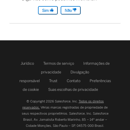
Sim
Não
Jurídico
Termos de serviço
Informações de
privacidade
Divulgação
responsável
Trust
Contato
Preferências
de cookie
Suas escolhas de privacidade
© Copyright 2026 Salesforce, Inc.
Todos os direitos
reservados.
Várias marcas registradas de propriedade de
seus respectivos proprietários. Salesforce, Inc.
Salesforce
Brasil, Av. Jornalista Roberto Marinho, 85 – 14º andar –
Cidade Monções, São Paulo – SP, 04575-000 Brasil.