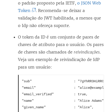
O
o padrão proposto pela IETF,
o JSON Web
(
l
Token
. Recomenda-se deixar a
O
i
validação do JWT habilitada, a menos que
l
n
o Idp não ofereça suporte.
i
k
O token da ID é um conjunto de pares de
n
a
chaves de atributo para o usuário. Os pares
k
b
de chaves são chamados de
reivindicações
.
a
r
Veja um exemplo de reivindicação de IdP
b
e
para um usuário:
r
e
e
m
"sub"                     : "7gYhRR3HiRRCaRcg
e
n
"email"                   : "alice@example.com
m
o
"email_verified"          : true,

n
v
"name"                    : "Alice Adams",

"given_name"              : "Alice",

o
a