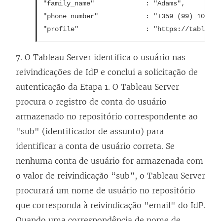
"family_name"             : "Adams",

v
j
"phone_number"            : "+359 (99) 1002003
a
a
j
n
a
e
7. O
Tableau Server
identifica o usuário nas
n
l
reivindicações de IdP e conclui a solicitação de
e
a
autenticação da Etapa 1.
O
Tableau Server
l
)
procura o registro de conta do usuário
a
armazenado no repositório correspondente ao
)
"sub" (identificador de assunto) para
identificar a conta de usuário correta. Se
nenhuma conta de usuário for armazenada com
o valor de reivindicação “sub”, o
Tableau Server
procurará um nome de usuário no repositório
que corresponda à reivindicação "email" do IdP.
Quando uma correspondência de nome de