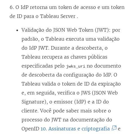
6. O IdP retorna um token de acesso e um token
de ID para o
Tableau Server
.
Validação do JSON Web Token (JWT): por
padrão, o Tableau executa uma validação
do IdP JWT. Durante a descoberta, o
Tableau recupera as chaves públicas
especificadas pelo
no documento
jwks_uri
de descoberta da configuração do IdP. O
Tableau valida o token de ID da expiração
e, em seguida, verifica o JWS (JSON Web
Signature), o emissor (IdP) e a ID do
cliente. Você pode saber mais sobre o
processo do JWT na documentação do
(
OpenID
10. Assinaturas e criptografia
e