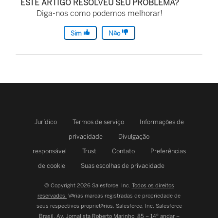
ESTE ARTIGO RESOLVEU SEU PROBLEMA?
Diga-nos como podemos melhorar!
Sim
Não
Jurídico
Termos de serviço
Informações de
privacidade
Divulgação
responsável
Trust
Contato
Preferências
de cookie
Suas escolhas de privacidade
© Copyright 2026 Salesforce, Inc.
Todos os direitos
reservados.
Várias marcas registradas de propriedade de
seus respectivos proprietários. Salesforce, Inc.
Salesforce
Brasil, Av. Jornalista Roberto Marinho, 85 – 14º andar –