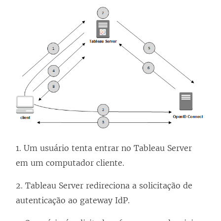
r
e
e
m
n
o
v
a
j
a
1. Um usuário tenta entrar no
Tableau Server
n
em um computador cliente.
e
l
2.
Tableau Server
redireciona a solicitação de
a
autenticação ao gateway IdP.
)