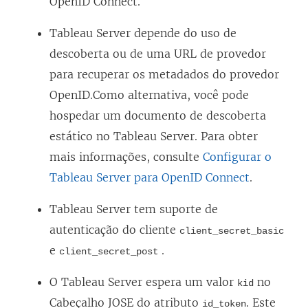
O
OpenID Connect.
l
Tableau Server
depende do uso de
i
descoberta ou de uma URL de provedor
n
para recuperar os metadados do
provedor
k
OpenID
.
Como alternativa, você pode
a
hospedar um documento de descoberta
b
estático no Tableau Server. Para obter
r
mais informações, consulte
Configurar o
e
Tableau Server para OpenID Connect
.
e
m
Tableau Server
tem suporte de
n
autenticação do cliente
client_secret_basic
o
e
.
client_secret_post
v
O
Tableau Server
espera um valor
no
kid
a
Cabeçalho JOSE do atributo
. Este
id_token