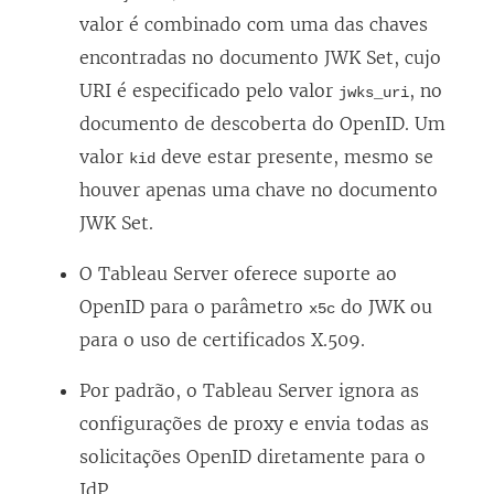
j
valor é combinado com uma das chaves
a
encontradas no documento JWK Set, cujo
n
URI é especificado pelo valor
, no
jwks_uri
e
documento de descoberta do OpenID. Um
l
valor
deve estar presente, mesmo se
kid
a
houver apenas uma chave no documento
)
JWK Set.
O
Tableau Server
oferece suporte ao
OpenID para o parâmetro
do JWK ou
x5c
para o uso de certificados X.509.
Por padrão, o
Tableau Server
ignora as
configurações de proxy e envia todas as
solicitações OpenID diretamente para o
IdP.