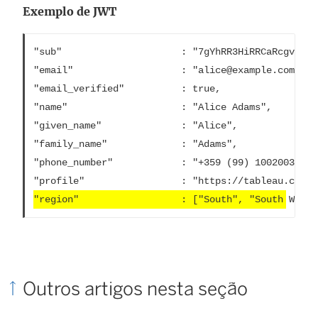
Exemplo de JWT
"sub"                     : "7gYhRR3HiRRCaRcgvY50u
"email"                   : "alice@example.com",

"email_verified"          : true,

"name"                    : "Alice Adams",

"given_name"              : "Alice",

"family_name"             : "Adams",

"phone_number"            : "+359 (99) 100200305",

"region"			 	  : ["South", "South West
Outros artigos nesta seção