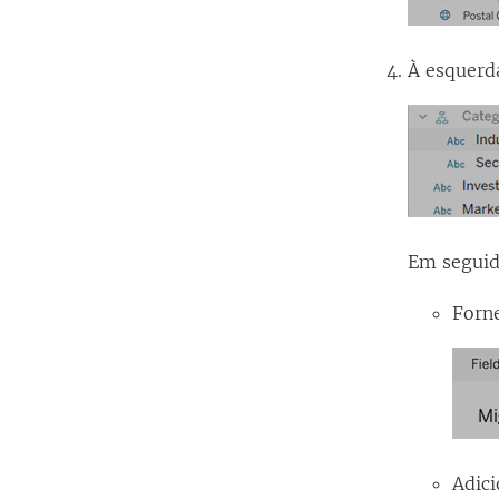
À esquerda
Em seguid
Forne
Adic