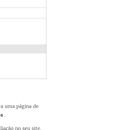
ara uma página de
os
.
iação no seu site.