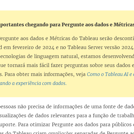
ortantes chegando para Pergunte aos dados e Métrica
Pergunte aos dados e Métricas do Tableau serão descont
d em fevereiro de 2024 e no Tableau Server versão 2024
tecnologias de linguagem natural, estamos desenvolven
e tornará mais fácil fazer perguntas sobre seus dados e
. Para obter mais informações, veja
Como o Tableau AI e 
tando a experiência com dados.
pessoas não precisa de informações de uma fonte de dad
isualizações de dados relevantes para a função de traba
uporte. Para otimizar Pergunte aos dados para públicos
res do Tableau criam
ampliações
separadas de Pergunte a