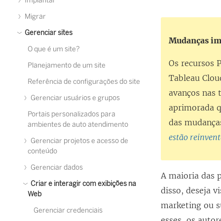
Implantar
Migrar
Gerenciar sites
Mudanças imp
O que é um site?
Os recursos 
Planejamento de um site
Tableau Clou
Referência de configurações do site
avanços nas 
Gerenciar usuários e grupos
aprimorada qu
Portais personalizados para
das mudanças
ambientes de auto atendimento
estão reinven
Gerenciar projetos e acesso de
conteúdo
Gerenciar dados
A maioria das 
Criar e interagir com exibições na
disso, deseja v
Web
marketing ou s
Gerenciar credenciais
esses, os auto