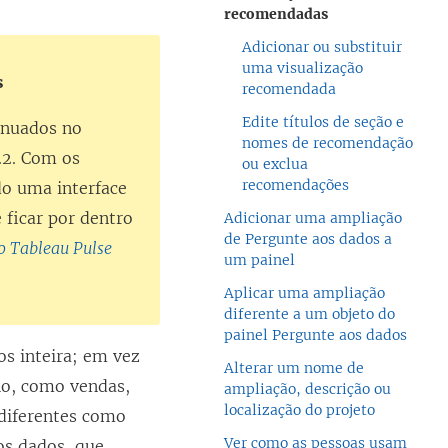
recomendadas
Adicionar ou substituir
uma visualização
s
recomendada
Edite títulos de seção e
inuados no
nomes de recomendação
.2. Com os
ou exclua
recomendações
do uma interface
 ficar por dentro
Adicionar uma ampliação
de Pergunte aos dados a
o Tableau Pulse
um painel
Aplicar uma ampliação
diferente a um objeto do
painel Pergunte aos dados
os inteira; em vez
Alterar um nome de
lho, como vendas,
ampliação, descrição ou
localização do projeto
 diferentes como
Ver como as pessoas usam
os dados, que