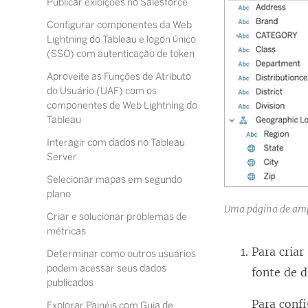
Publicar exibições no Salesforce
Configurar componentes da Web
Lightning do Tableau e logon único
(SSO) com autenticação de token
Aproveite as Funções de Atributo
do Usuário (UAF) com os
componentes de Web Lightning do
Tableau
Interagir com dados no Tableau
Server
Selecionar mapas em segundo
plano
Uma página de amp
Criar e solucionar problemas de
métricas
Para cria
Determinar como outros usuários
podem acessar seus dados
fonte de 
publicados
Para confi
Explorar Painéis com Guia de