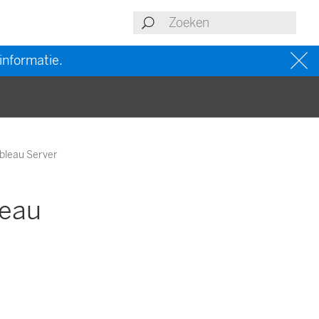
informatie.
ableau Server
leau