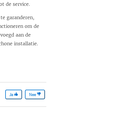
t de service.
 te garanderen,
unctioneren om de
evoegd aan de
hone installatie.
Ja
Nee