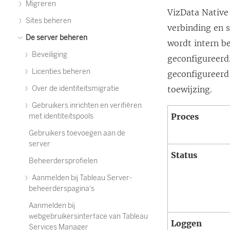
Migreren
VizData Native
Sites beheren
verbinding en 
De server beheren
wordt intern b
Beveiliging
geconfigureerd
Licenties beheren
geconfigureerd
Over de identiteitsmigratie
toewijzing.
Gebruikers inrichten en verifiëren
Proces
met identiteitspools
Gebruikers toevoegen aan de
server
Status
Beheerdersprofielen
Aanmelden bij Tableau Server-
beheerderspagina's
Aanmelden bij
webgebruikersinterface van Tableau
Loggen
Services Manager