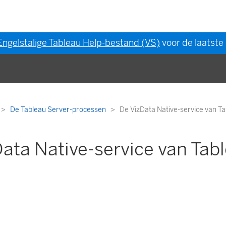
Engelstalige Tableau Help-bestand (VS)
voor de laatste 
De Tableau Server-processen
De VizData Native-service van T
ata Native-service van Tab