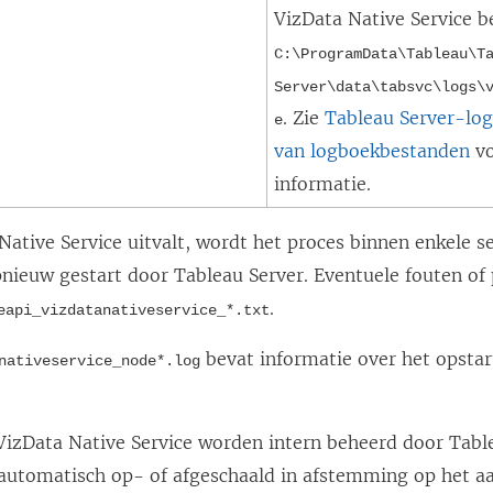
VizData Native Service
be
C:\ProgramData\Tableau\T
Server\data\tabsvc\logs\
. Zie
Tableau Server-log
e
van logboekbestanden
vo
informatie.
Native Service uitvalt, wordt het proces binnen enkele 
nieuw gestart door Tableau Server. Eventuele fouten o
.
eapi_vizdatanativeservice_*.txt
bevat informatie over het opstar
nativeservice_node*.log
 VizData Native Service worden intern beheerd door Tab
automatisch op- of afgeschaald in afstemming op het aa