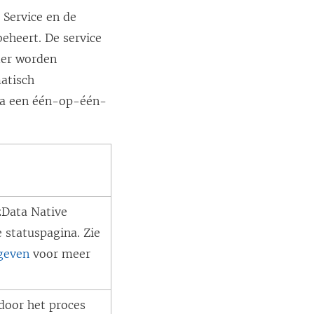
 Service en de
eheert. De service
der worden
atisch
via een één-op-één-
zData Native
e statuspagina. Zie
geven
voor meer
door het proces