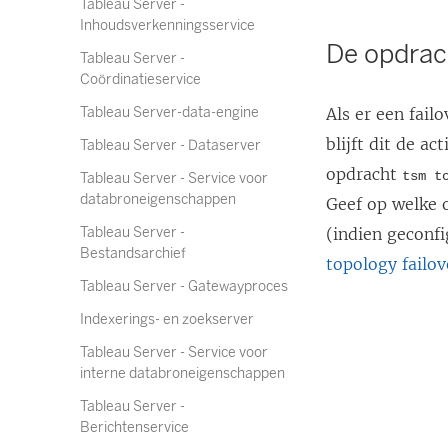
Tableau Server -
Inhoudsverkenningsservice
De opdrach
Tableau Server -
Coördinatieservice
Tableau Server-data-engine
Als er een fail
blijft dit de a
Tableau Server - Dataserver
opdracht
tsm t
Tableau Server - Service voor
databroneigenschappen
Geef op welke o
Tableau Server -
(indien geconf
Bestandsarchief
topology failo
Tableau Server - Gatewayproces
Indexerings- en zoekserver
Tableau Server - Service voor
interne databroneigenschappen
Tableau Server -
Berichtenservice