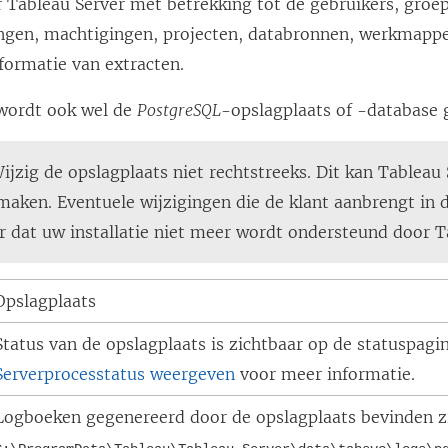
r Tableau Server met betrekking tot de gebruikers, groe
ngen, machtigingen, projecten, databronnen, werkmapp
formatie van extracten.
wordt ook wel de
PostgreSQL
-opslagplaats of -database
ijzig de opslagplaats niet rechtstreeks. Dit kan Tableau
maken. Eventuele wijzigingen die de klant aanbrengt in 
r dat uw installatie niet meer wordt ondersteund door T
Opslagplaats
Status van de opslagplaats is zichtbaar op de statuspagin
Serverprocesstatus weergeven
voor meer informatie.
Logboeken gegenereerd door de opslagplaats bevinden z