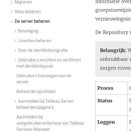
informatie ove
Migreren
groepstoewijzi
Sites beheren
vernieuwingsin
De server beheren
Beveiliging
De
Repository
Licenties beheren
Belangrijk:
W
Over de identiteitsmigratie
onbruikbaar 
Gebruikers inrichten en verifiëren
met identiteitspools
zorgen ervoo
Gebruikers toevoegen aan de
server
Proces
Beheerdersprofielen
Status
Aanmelden bij Tableau Server-
beheerderspagina's
Aanmelden bij
Loggen
webgebruikersinterface van Tableau
Services Manager