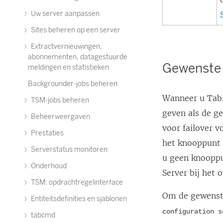
Uw server aanpassen
Sites beheren op een server
Extractvernieuwingen,
abonnementen, datagestuurde
Gewenste 
meldingen en statistieken
Backgrounder-jobs beheren
Wanneer u Tabl
TSM-jobs beheren
geven als de g
Beheerweergaven
voor failover v
Prestaties
het knooppunt d
Serverstatus monitoren
u geen knooppu
Onderhoud
Server bij het 
TSM: opdrachtregelinterface
Om de gewenste
Entiteitsdefinities en sjablonen
configuration s
tabcmd