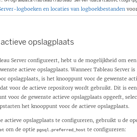
C:\ProgramData\Tableau\Tableau Server\data\tabsvc\logs\
p
Server-logboeken en locaties van logboekbestanden
voor
actieve opslagplaats
eau Server configureert, hebt u de mogelijkheid om ee
ewenste actieve opslagplaats. Wanneer Tableau Server is
oor opslagplaats, is het knooppunt voor de gewenste act
at voor de actieve repository wordt gebruikt. Dit is een
nt voor de gewenste actieve opslagplaats opgeeft, sele
opstarten het knooppunt voor de actieve opslagplaats.
 actieve opslagplaats te configureren, gebruikt u de o
om de optie
te configureren:
et
pgsql.preferred_host