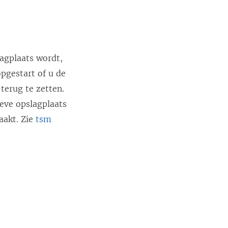
lagplaats wordt,
opgestart of u de
terug te zetten.
ieve opslagplaats
aakt. Zie
tsm