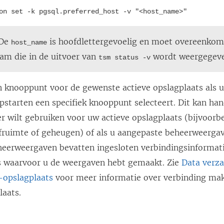
on set -k pgsql.preferred_host -v "<host_name>"
De
is hoofdlettergevoelig en moet overeenko
host_name
m die in de uitvoer van
wordt weergegev
tsm status -v
n knooppunt voor de gewenste actieve opslagplaats als u
opstarten een specifiek knooppunt selecteert. Dit kan han
er wilt gebruiken voor uw actieve opslagplaats (bijvoor
fruimte of geheugen) of als u aangepaste beheerweergav
eerweergaven bevatten ingesloten verbindingsinformatie
s waarvoor u de weergaven hebt gemaakt. Zie
Data verz
-opslagplaats
voor meer informatie over verbinding ma
laats.