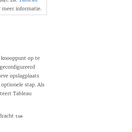
gsql
 meer informatie.
n knooppunt op te
 geconfigureerd
ieve opslagplaats
 optionele stap. Als
cteert Tableau
pdracht
tsm