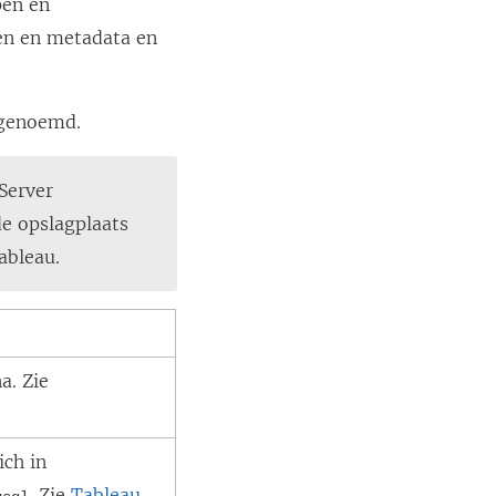
pen en
en en metadata en
 genoemd.
 Server
de opslagplaats
ableau.
a. Zie
ich in
. Zie
Tableau