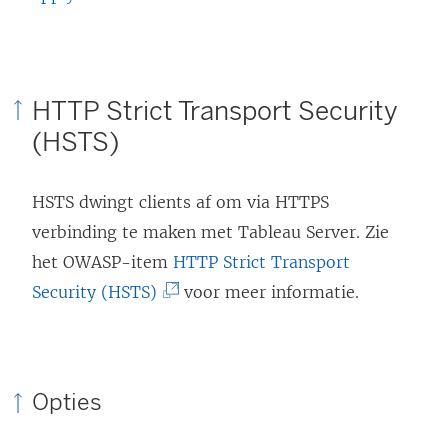
HTTP Strict Transport Security
(HSTS)
HSTS dwingt clients af om via HTTPS
verbinding te maken met Tableau Server. Zie
het OWASP-item
HTTP Strict Transport
(
Security (HSTS)
voor meer informatie.
L
i
n
Opties
k
w