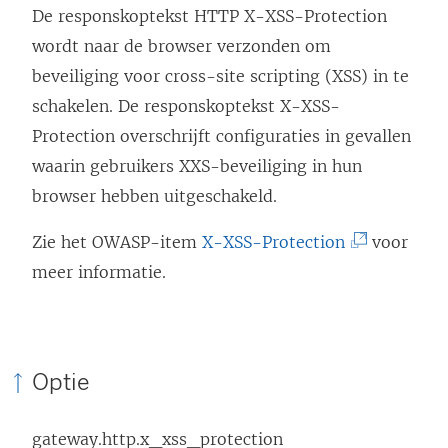
De responskoptekst HTTP X-XSS-Protection
u
wordt naar de browser verzonden om
w
beveiliging voor cross-site scripting (XSS) in te
v
schakelen. De responskoptekst X-XSS-
e
Protection overschrijft configuraties in gevallen
n
waarin gebruikers XXS-beveiliging in hun
s
browser hebben uitgeschakeld.
t
e
(
Zie het OWASP-item
X-XSS-Protection
voor
r
L
meer informatie.
g
i
e
n
o
k
Optie
p
w
e
o
gateway.http.x_xss_protection