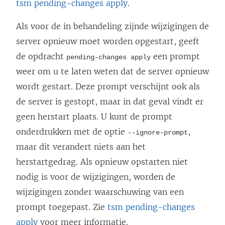
t
tsm pending-changes apply
.
e
Als voor de in behandeling zijnde wijzigingen de
r
server opnieuw moet worden opgestart, geeft
g
de opdracht
een prompt
pending-changes apply
e
weer om u te laten weten dat de server opnieuw
o
wordt gestart. Deze prompt verschijnt ook als
p
de server is gestopt, maar in dat geval vindt er
e
geen herstart plaats. U kunt de prompt
n
onderdrukken met de optie
,
--ignore-prompt
d
maar dit verandert niets aan het
)
herstartgedrag. Als opnieuw opstarten niet
nodig is voor de wijzigingen, worden de
wijzigingen zonder waarschuwing van een
prompt toegepast. Zie
tsm pending-changes
apply
voor meer informatie.