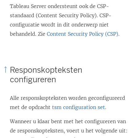
t
Tableau Server ondersteunt ook de CSP-
i
standaard (Content Security Policy). CSP-
n
configuratie wordt in dit onderwerp niet
e
behandeld. Zie
Content Security Policy (CSP)
.
e
n
n
i
Responskopteksten
e
configureren
u
w
Alle responskopteksten worden geconfigureerd
v
met de opdracht
tsm configuration set
.
e
n
Wanneer u klaar bent met het configureren van
s
de responskopteksten, voert u het volgende uit: