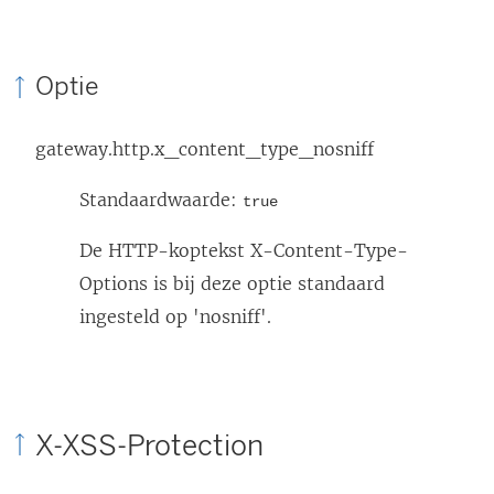
n
n
s
k
t
Optie
w
e
o
r
gateway.http.x_content_type_nosniff
r
g
d
Standaardwaarde:
true
e
t
o
De HTTP-koptekst X-Content-Type-
i
p
Options is bij deze optie standaard
n
e
ingesteld op 'nosniff'.
e
n
e
d
n
)
n
X-XSS-Protection
i
e