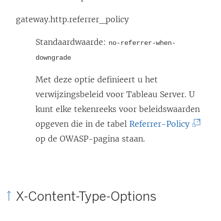
n
n
gateway.http.referrer_policy
i
Standaardwaarde:
no-referrer-when-
e
downgrade
u
w
Met deze optie definieert u het
v
verwijzingsbeleid voor Tableau Server. U
e
kunt elke tekenreeks voor beleidswaarden
n
(
opgeven die in de tabel
Referrer-Policy
s
L
op de OWASP-pagina staan.
t
i
e
n
r
k
X-Content-Type-Options
g
w
e
o