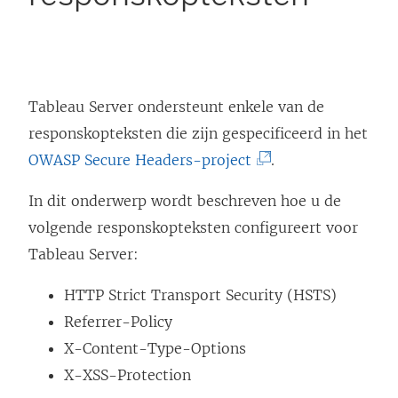
Tableau Server ondersteunt enkele van de
responskopteksten die zijn gespecificeerd in het
(
OWASP Secure Headers-project
.
L
In dit onderwerp wordt beschreven hoe u de
i
volgende responskopteksten configureert voor
n
Tableau Server:
k
w
HTTP Strict Transport Security (HSTS)
o
Referrer-Policy
r
X-Content-Type-Options
d
X-XSS-Protection