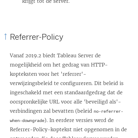
krijgt tot de server.
e
n
s
Referrer-Policy
t
e
r
Vanaf 2019.2 biedt Tableau Server de
g
mogelijkheid om het gedrag van HTTP-
e
kopteksten voor het 'referrer'-
o
verwijzingsbeleid te configureren. Dit beleid is
p
ingeschakeld met een standaardgedrag dat de
e
oorspronkelijke URL voor alle 'beveiligd als'-
n
verbindingen zal bevatten (beleid
no-referrer-
d
). In eerdere versies werd de
when-downgrade
)
Referrer-Policy-koptekst niet opgenomen in de