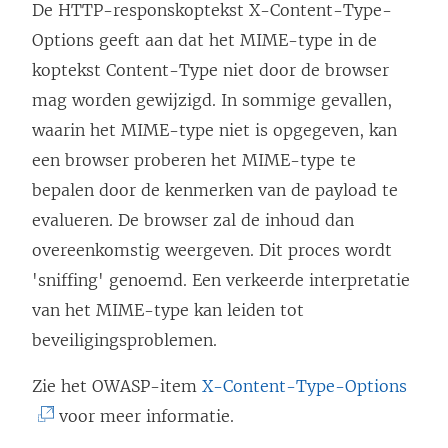
o
De HTTP-responskoptekst X-Content-Type-
r
p
Options geeft aan dat het MIME-type in de
d
e
koptekst Content-Type niet door de browser
t
n
mag worden gewijzigd. In sommige gevallen,
i
d
waarin het MIME-type niet is opgegeven, kan
n
)
een browser proberen het MIME-type te
e
bepalen door de kenmerken van de payload te
e
evalueren. De browser zal de inhoud dan
n
overeenkomstig weergeven. Dit proces wordt
n
'sniffing' genoemd. Een verkeerde interpretatie
i
van het MIME-type kan leiden tot
e
beveiligingsproblemen.
u
w
(
Zie het OWASP-item
X-Content-Type-Options
v
L
voor meer informatie.
e
i