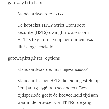
gateway.http.hsts
o
r
Standaardwaarde:
false
d
De koptekst HTTP Strict Transport
t
Security (HSTS) dwingt browsers om
i
HTTPS te gebruiken op het domein waar
n
dit is ingeschakeld.
e
e
gateway.http.hsts_options
n
Standaardwaarde:
"max-age=31536000"
n
i
Standaard is het HSTS-beleid ingesteld op
e
één jaar (31.536.000 seconden). Deze
u
tijdsperiode geeft de hoeveelheid tijd aan
w
waarin de browser via HTTPS toegang
v