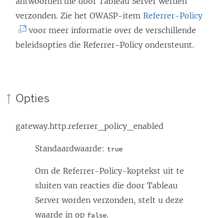
antwoorden die door Tableau Server werden
(
verzonden. Zie het OWASP-item
Referrer-Policy
L
voor meer informatie over de verschillende
i
beleidsopties die Referrer-Policy ondersteunt.
n
k
w
Opties
o
r
gateway.http.referrer_policy_enabled
d
t
Standaardwaarde:
true
i
Om de Referrer-Policy-koptekst uit te
n
sluiten van reacties die door Tableau
e
Server worden verzonden, stelt u deze
e
waarde in op
.
false