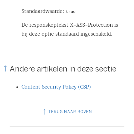
n
r
d
d
Standaardwaarde:
true
)
t
De responskoptekst X-XSS-Protection is
i
bij deze optie standaard ingeschakeld.
n
e
e
n
Andere artikelen in deze sectie
n
i
Content Security Policy (CSP)
e
u
w
TERUG NAAR BOVEN
v
e