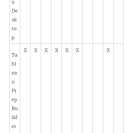
u
De
sk
to
p
X
X
X
X
X
X
X
Ta
bl
ea
u
Pr
ep
Bu
ild
er