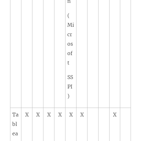
n
(
Mi
cr
os
of
t
SS
PI
)
Ta
X
X
X
X
X
X
X
bl
ea