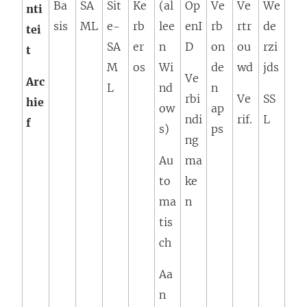
Ba
SA
Sit
Ke
(al
Op
Ve
Ve
We
nti
n
sis
ML
e-
rb
lee
enI
rb
rtr
de
tei
s
SA
er
n
D
on
ou
rzi
t
t
M
os
Wi
de
wd
jds
e
Ve
Arc
L
nd
n
r
rbi
Ve
SS
hie
ow
ap
g
ndi
rif.
L
f
s)
ps
e
ng
o
Au
ma
p
to
ke
e
ma
n
n
tis
d
ch
)
Aa
n