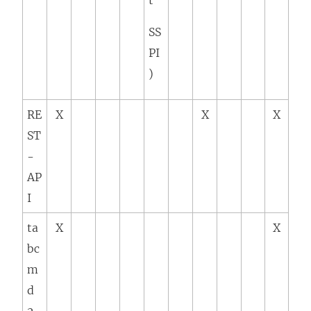
SS
PI
)
RE
X
X
X
ST
-
AP
I
ta
X
X
bc
m
d
2.