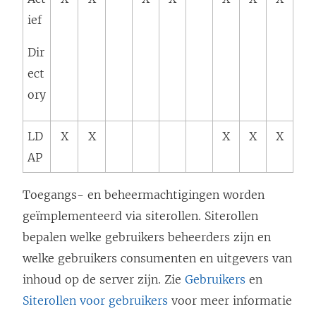
ief
Dir
ect
ory
LD
X
X
X
X
X
AP
Toegangs- en beheermachtigingen worden
geïmplementeerd via siterollen. Siterollen
bepalen welke gebruikers beheerders zijn en
welke gebruikers consumenten en uitgevers van
inhoud op de server zijn. Zie
Gebruikers
en
Siterollen voor gebruikers
voor meer informatie