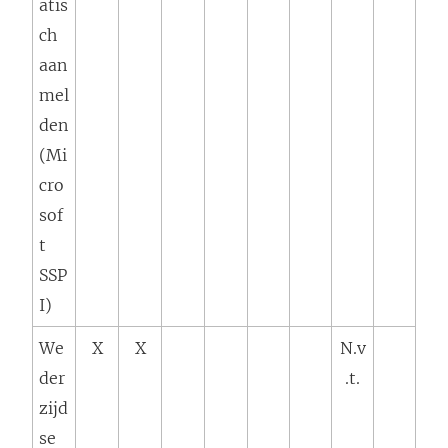
atis
ch
aan
mel
den
(Mi
cro
sof
t
SSP
I)
We
X
X
N.v
der
.t.
zijd
se