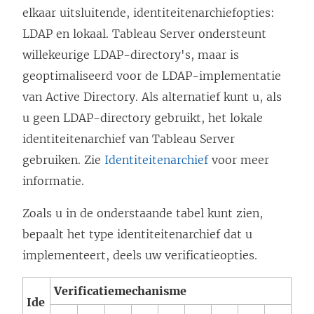
r
elkaar uitsluitende, identiteitenarchiefopties:
d
LDAP en lokaal. Tableau Server ondersteunt
t
willekeurige LDAP-directory's, maar is
i
geoptimaliseerd voor de LDAP-implementatie
n
van Active Directory. Als alternatief kunt u, als
e
u geen LDAP-directory gebruikt, het lokale
e
identiteitenarchief van Tableau Server
n
gebruiken. Zie
Identiteitenarchief
voor meer
n
informatie.
i
Zoals u in de onderstaande tabel kunt zien,
e
bepaalt het type identiteitenarchief dat u
u
implementeert, deels uw verificatieopties.
w
v
Verificatiemechanisme
Ide
e