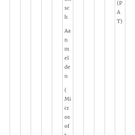
(P
sc
A
h
T)
Aa
n
m
el
de
n
(
Mi
cr
os
of
t