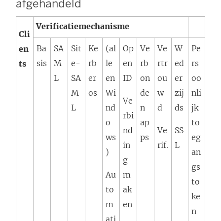
afgehandeld
Verificatiemechanisme
Cli
Ba
SA
Sit
Ke
(al
Op
Ve
Ve
W
Pe
en
sis
M
e-
rb
le
en
rb
rtr
ed
rs
ts
L
SA
er
en
ID
on
ou
er
oo
M
os
Wi
de
w
zij
nli
Ve
L
nd
n
d
ds
jk
rbi
o
ap
to
nd
Ve
SS
ws
ps
eg
in
rif.
L
)
an
g
gs
Au
m
to
to
ak
ke
m
en
n
ati