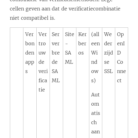
cellen geven aan dat de verificatiecombinatie
niet compatibel is.
Ver
Ver
Ser
Site
Ker
(all
We
Op
bon
tro
ver
-
ber
een
der
enI
den
uw
bre
SA
os
Wi
zijd
D
app
de
de
ML
nd
se
Co
s
veri
SA
ow
SSL
nne
fica
ML
s)
ct
tie
Aut
om
atis
ch
aan