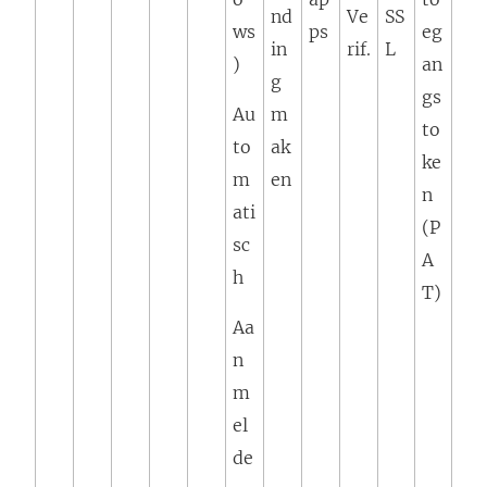
nd
Ve
SS
ws
ps
eg
in
rif.
L
)
an
g
gs
Au
m
to
to
ak
ke
m
en
n
ati
(P
sc
A
h
T)
Aa
n
m
el
de