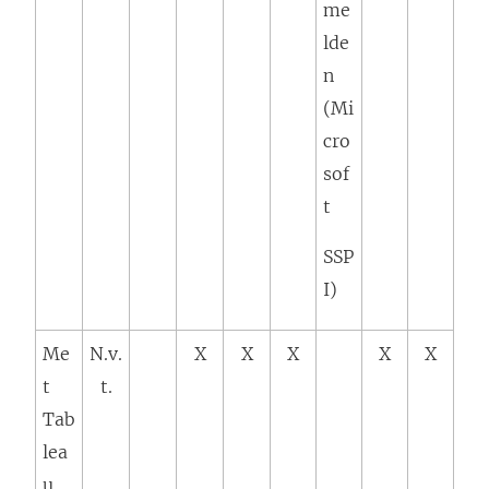
me
lde
n
(Mi
cro
sof
t
SSP
I)
Me
N.v.
X
X
X
X
X
t
t.
Tab
lea
u