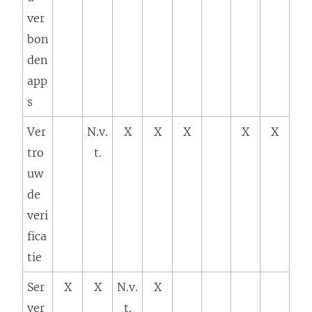
ver
bon
den
app
s
Ver
N.v.
X
X
X
X
X
tro
t.
uw
de
veri
fica
tie
Ser
X
X
N.v.
X
ver
t.