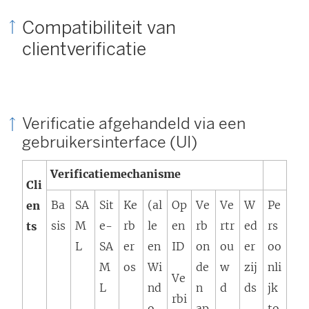
Compatibiliteit van
clientverificatie
Verificatie afgehandeld via een
gebruikersinterface (UI)
Verificatiemechanisme
Cli
Ba
SA
Sit
Ke
(al
Op
Ve
Ve
W
Pe
en
sis
M
e-
rb
le
en
rb
rtr
ed
rs
ts
L
SA
er
en
ID
on
ou
er
oo
M
os
Wi
de
w
zij
nli
Ve
L
nd
n
d
ds
jk
rbi
o
ap
to