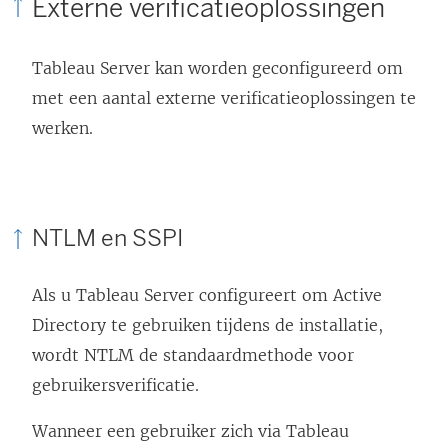
Externe verificatieoplossingen
e
u
Tableau Server kan worden geconfigureerd om
w
met een aantal externe verificatieoplossingen te
v
werken.
e
n
s
t
NTLM en SSPI
e
r
Als u Tableau Server configureert om Active
g
Directory te gebruiken tijdens de installatie,
e
wordt NTLM de standaardmethode voor
o
gebruikersverificatie.
p
Wanneer een gebruiker zich via Tableau
e