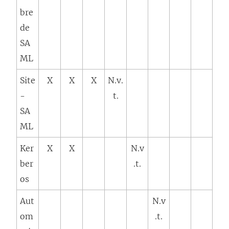
bre
de
SA
ML
Site
X
X
X
N.v.
-
t.
SA
ML
Ker
X
X
N.v
ber
.t.
os
Aut
N.v
om
.t.