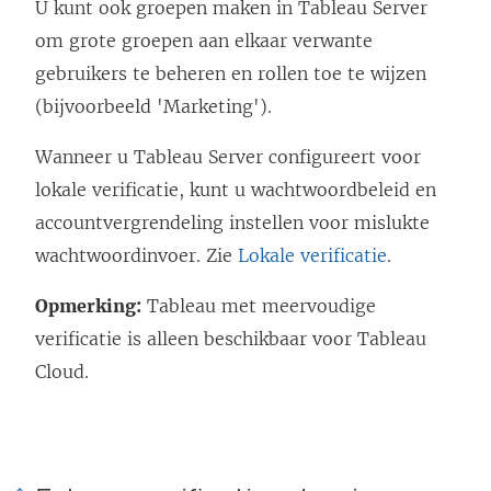
U kunt ook groepen maken in Tableau Server
i
om grote groepen aan elkaar verwante
n
gebruikers te beheren en rollen toe te wijzen
k
(bijvoorbeeld 'Marketing').
w
o
Wanneer u Tableau Server configureert voor
r
lokale verificatie, kunt u wachtwoordbeleid en
d
accountvergrendeling instellen voor mislukte
t
wachtwoordinvoer. Zie
Lokale verificatie
.
i
Opmerking:
Tableau met meervoudige
n
verificatie is alleen beschikbaar voor Tableau
e
Cloud.
e
n
n
i