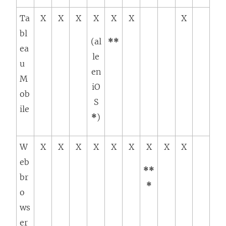
Ta
X
X
X
X
X
X
X
bl
(al
**
ea
le
u
en
M
iO
ob
S
ile
*
)
W
X
X
X
X
X
X
X
X
X
eb
**
br
*
o
ws
er