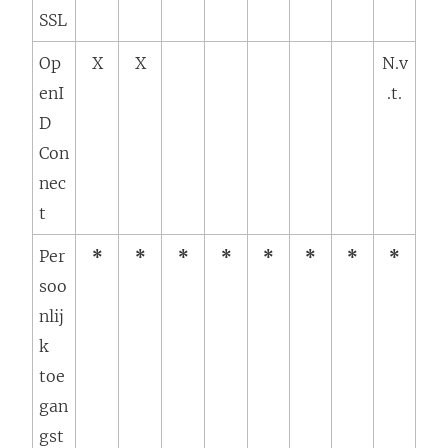
SSL
Op
X
X
N.v
enI
.t.
D
Con
nec
t
Per
*
*
*
*
*
*
*
*
soo
nlij
k
toe
gan
gst