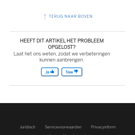
k
n
L
i
w
k
i
n
TERUG NAAR BOVEN
o
w
n
k
r
o
k
w
d
r
w
o
HEEFT DIT ARTIKEL HET PROBLEEM
t
d
o
r
OPGELOST?
Laat het ons weten, zodat we verbeteringen
i
t
r
d
kunnen aanbrengen.
n
i
d
t
e
n
t
i
Ja
Nee
e
e
i
n
n
e
n
e
n
n
e
e
i
n
e
n
e
i
n
n
u
e
n
i
Juridisch
Servicevoorwaarden
Privacyinform