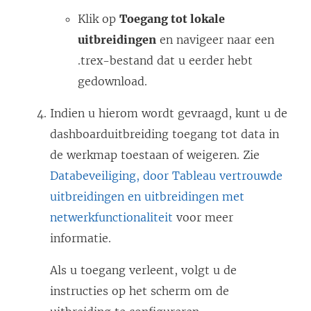
e
e
n
n
Klik op
Toegang tot lokale
o
n
s
s
uitbreidingen
en navigeer naar een
p
s
t
t
.trex-bestand dat u eerder hebt
e
t
e
e
gedownload.
n
e
r
r
d
r
g
g
Indien u hierom wordt gevraagd, kunt u de
)
g
e
e
dashboarduitbreiding toegang tot data in
e
o
o
de werkmap toestaan of weigeren. Zie
o
p
p
Databeveiliging, door Tableau vertrouwde
p
e
e
uitbreidingen en uitbreidingen met
e
n
n
netwerkfunctionaliteit
voor meer
n
d
d
informatie.
d
)
)
Als u toegang verleent, volgt u de
)
instructies op het scherm om de