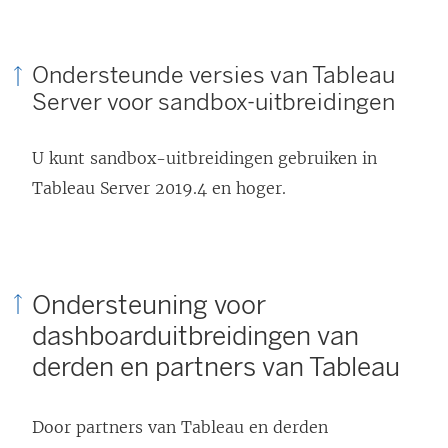
n
k
k
w
Ondersteunde versies van Tableau
w
o
Server voor sandbox-uitbreidingen
o
r
r
d
U kunt sandbox-uitbreidingen gebruiken in
d
t
Tableau Server 2019.4 en hoger.
t
i
i
n
n
e
e
e
Ondersteuning voor
e
n
dashboarduitbreidingen van
n
n
derden en partners van Tableau
n
i
i
e
Door partners van Tableau en derden
e
u