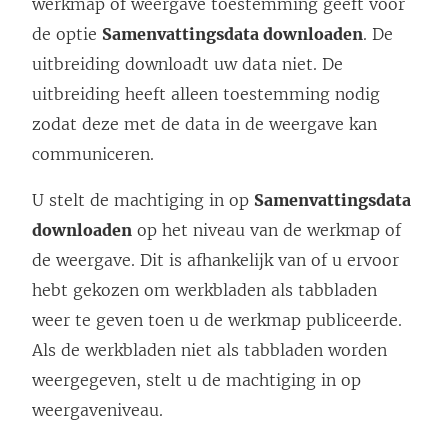
werkmap of weergave toestemming geeft voor
n
de optie
Samenvattingsdata downloaden
. De
i
uitbreiding downloadt uw data niet. De
e
uitbreiding heeft alleen toestemming nodig
u
zodat deze met de data in de weergave kan
w
communiceren.
v
U stelt de machtiging in op
Samenvattingsdata
e
downloaden
op het niveau van de werkmap of
n
de weergave. Dit is afhankelijk van of u ervoor
s
hebt gekozen om werkbladen als tabbladen
t
weer te geven toen u de werkmap publiceerde.
e
Als de werkbladen niet als tabbladen worden
r
weergegeven, stelt u de machtiging in op
g
weergaveniveau.
e
o