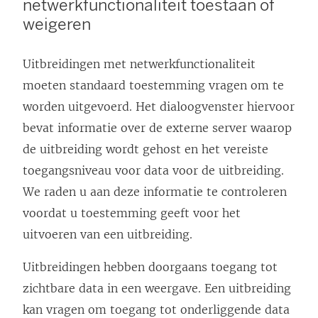
netwerkfunctionaliteit toestaan of
r
weigeren
d
t
Uitbreidingen met netwerkfunctionaliteit
i
moeten standaard toestemming vragen om te
n
worden uitgevoerd. Het dialoogvenster hiervoor
e
bevat informatie over de externe server waarop
e
de uitbreiding wordt gehost en het vereiste
n
toegangsniveau voor data voor de uitbreiding.
n
We raden u aan deze informatie te controleren
i
voordat u toestemming geeft voor het
e
uitvoeren van een uitbreiding.
u
Uitbreidingen hebben doorgaans toegang tot
w
zichtbare data in een weergave. Een uitbreiding
v
kan vragen om toegang tot onderliggende data
e