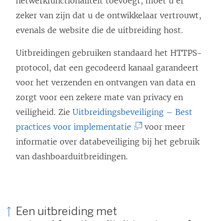
netwerkfunctionaliteit toevoegt, moet u er
zeker van zijn dat u de ontwikkelaar vertrouwt,
evenals de website die de uitbreiding host.
Uitbreidingen gebruiken standaard het HTTPS-
protocol, dat een gecodeerd kanaal garandeert
voor het verzenden en ontvangen van data en
zorgt voor een zekere mate van privacy en
veiligheid. Zie
Uitbreidingsbeveiliging – Best
(
practices voor implementatie
voor meer
L
informatie over databeveiliging bij het gebruik
i
van dashboarduitbreidingen.
n
k
w
Een uitbreiding met
o