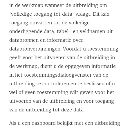
in de werkmap wanneer de uitbreiding om
n
'volledige toegang tot data' vraagt. Dit kan
s
toegang omvatten tot de volledige
t
onderliggende data, tabel- en veldnamen uit
e
databronnen en informatie over
r
databronverbindingen. Voordat u toestemming
g
geeft voor het uitvoeren van de uitbreiding in
e
de werkmap, dient u de opgegeven informatie
o
in het toestemmingsdialoogvenster van de
p
uitbreiding te controleren en te beslissen of u
e
wel of geen toestemming wilt geven voor het
n
uitvoeren van de uitbreiding en voor toegang
d
van de uitbreiding tot deze data.
)
Als u een dashboard bekijkt met een uitbreiding