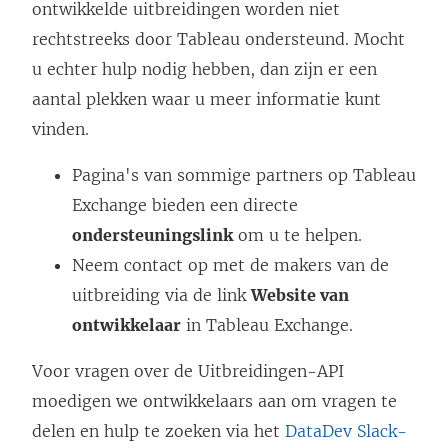
ontwikkelde uitbreidingen worden niet
u
w
rechtstreeks door Tableau ondersteund. Mocht
w
v
u echter hulp nodig hebben, dan zijn er een
v
e
aantal plekken waar u meer informatie kunt
e
n
vinden.
n
s
Pagina's van sommige partners op Tableau
s
t
Exchange bieden een directe
t
e
ondersteuningslink
e
om u te helpen.
r
Neem contact op met de makers van de
r
g
uitbreiding via de link
g
Website van
e
ontwikkelaar
e
in Tableau Exchange.
o
o
p
Voor vragen over de Uitbreidingen-API
p
e
moedigen we ontwikkelaars aan om vragen te
e
n
delen en hulp te zoeken via het
DataDev Slack-
n
d