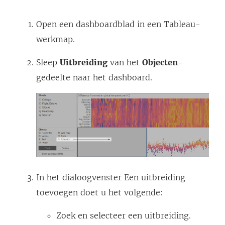
e
o
r
r
n
r
d
d
Open een dashboardblad in een Tableau-
n
d
t
t
werkmap.
i
t
i
i
e
i
n
n
Sleep
Uitbreiding
van het
Objecten
-
u
n
e
e
gedeelte naar het dashboard.
w
e
e
e
v
e
n
n
e
n
n
n
n
n
i
i
s
i
e
e
t
e
u
u
In het dialoogvenster Een uitbreiding
e
u
w
w
toevoegen doet u het volgende:
r
w
v
v
g
v
e
e
Zoek en selecteer een uitbreiding.