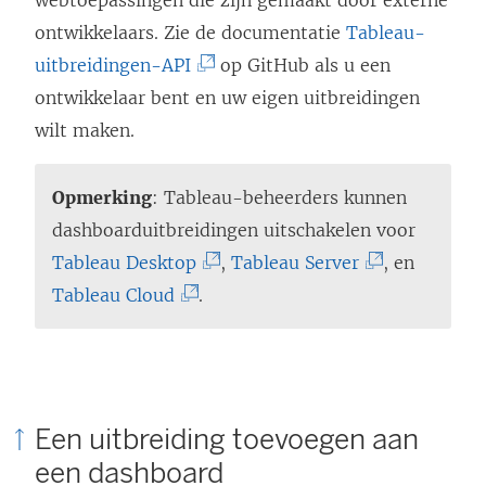
webtoepassingen die zijn gemaakt door externe
ontwikkelaars. Zie de documentatie
Tableau-
(
uitbreidingen-API
op GitHub als u een
L
ontwikkelaar bent en uw eigen uitbreidingen
i
wilt maken.
n
k
Opmerking
: Tableau-beheerders kunnen
w
dashboarduitbreidingen uitschakelen voor
o
(
(
Tableau Desktop
,
Tableau Server
, en
r
(
L
L
Tableau Cloud
.
d
L
i
i
t
i
n
n
i
n
k
k
n
k
w
w
Een uitbreiding toevoegen aan
e
w
o
o
een dashboard