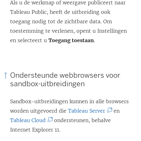
Als u de werkmap of weergave publiceert naar
p
Tableau Public, heeft de uitbreiding ook
e
toegang nodig tot de zichtbare data. Om
n
toestemming te verlenen, opent u Instellingen
d
en selecteert u
Toegang toestaan
.
)
Ondersteunde webbrowsers voor
sandbox-uitbreidingen
Sandbox-uitbreidingen kunnen in alle browsers
(
worden uitgevoerd die
Tableau Server
en
(
L
Tableau Cloud
ondersteunen, behalve
L
i
Internet Explorer 11.
i
n