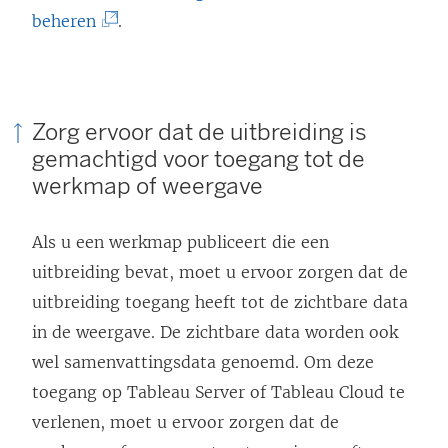
(
beheren
.
L
i
n
Zorg ervoor dat de uitbreiding is
k
gemachtigd voor toegang tot de
w
werkmap of weergave
o
r
Als u een werkmap publiceert die een
d
uitbreiding bevat, moet u ervoor zorgen dat de
t
uitbreiding toegang heeft tot de zichtbare data
i
in de weergave. De zichtbare data worden ook
n
wel samenvattingsdata genoemd. Om deze
e
toegang op Tableau Server of Tableau Cloud te
e
verlenen, moet u ervoor zorgen dat de
n