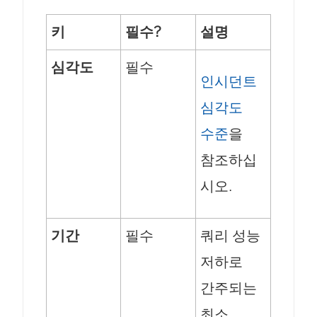
키
필수?
설명
심각도
필수
인시던트
심각도
수준
을
참조하십
시오.
기간
필수
쿼리 성능
저하로
간주되는
최소