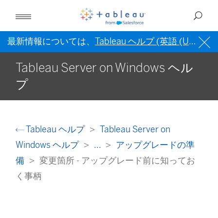
最新情報については、
Tableau ヘルプ (英語 (US))
を
Tableau Server on Windows ヘル
プ
Tableau ヘルプ
Tableau Server on
Windows ヘルプ
...
アップグレードの準
備
変更箇所 - アップグレード前に知ってお
く事柄