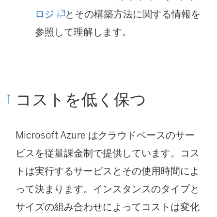
ン
ィ
ウ
(
ロジ
とその構築方法に関する情報を
ク
ン
で
新
参照して理解します。
が
ド
リ
し
開
ウ
ン
い
く
で
ク
ウ
)
リ
コストを低く保つ
が
ィ
ン
開
ン
ク
Microsoft Azure はクラウドベースのサー
く
ド
が
ビスを従量課金制で提供しています。コス
)
ウ
開
トは実行するサービスとその使用時間によ
で
く
って決まります。インスタンスのタイプと
リ
)
サイズの組み合わせによってコストは変化
ン