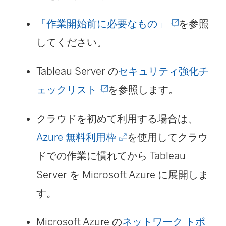
が
ク
(
「作業開始前に必要なもの」
を参照
開
が
新
してください。
く
開
し
)
く
Tableau Server の
セキュリティ強化チ
い
)
(
ェックリスト
を参照します。
ウ
新
ィ
クラウドを初めて利用する場合は、
し
ン
(
Azure 無料利用枠
を使用してクラウ
い
ド
新
ドでの作業に慣れてから Tableau
ウ
ウ
し
Server を Microsoft Azure に展開しま
ィ
で
い
す。
ン
リ
ウ
ド
Microsoft Azure の
ネットワーク トポ