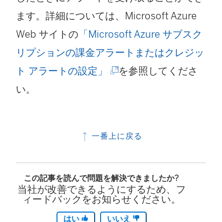
で
ド
ン
ます。詳細については、Microsoft Azure
リ
ウ
ク
Web サイトの
「Microsoft Azure サブスク
ン
で
が
リプションの課金アラートまたはクレジッ
ク
リ
開
(
ト アラートの設定」
を参照してくださ
が
ン
く
新
い。
開
ク
)
し
く
が
い
)
開
一番上に戻る
ウ
く
ィ
)
この記事を読んで問題を解決できましたか?
ン
当社が改善できるようにするため、フ
ド
ィードバックをお知らせください。
ウ
はい
いいえ