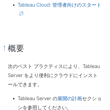
で
新
(
Tableau Cloud: 管理者向けのスタート
リ
し
新
ン
い
し
ク
ウ
い
が
ィ
ウ
概要
開
ン
ィ
く
ド
ン
次のベスト プラクティスにより、Tableau
)
ウ
ド
Server をより便利にクラウドにインスト
で
ウ
ールできます。
リ
で
ン
リ
Tableau Server の
展開の計画
セクショ
ク
ン
ンを参照してください。