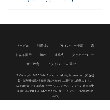
で
リ
ン
ク
が
リーガル
利用規約
プライバシー情報
責
開
任ある開示
Trust
連絡先
クッキーのユー
く
ザー設定
プライバシーの選択
)
© Copyright 2026 Salesforce, Inc.
All rights reserved. (不許複
製・禁無断転載)
各種商標はそれぞれの所有者に帰属します。
Salesforce, Inc.
株式会社セールスフォース・ジャパン 東京都千
代田区丸の内1-1-3 日本生命丸の内ガーデンタワー（Salesforce
Tower)