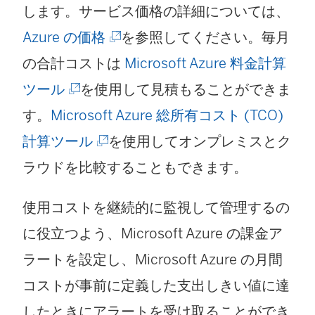
します。サービス価格の詳細については、
ク
(
Azure の価格
を参照してください。毎月
が
新
の合計コストは
Microsoft Azure 料金計算
開
(
し
ツール
を使用して見積もることができま
く
新
い
す。
Microsoft Azure 総所有コスト (TCO)
)
し
(
ウ
計算ツール
を使用してオンプレミスとク
い
新
ィ
ラウドを比較することもできます。
ウ
し
ン
使用コストを継続的に監視して管理するの
ィ
い
ド
に役立つよう、Microsoft Azure の課金ア
ン
ウ
ウ
ラートを設定し、Microsoft Azure の月間
ド
ィ
で
コストが事前に定義した支出しきい値に達
ウ
ン
リ
したときにアラートを受け取ることができ