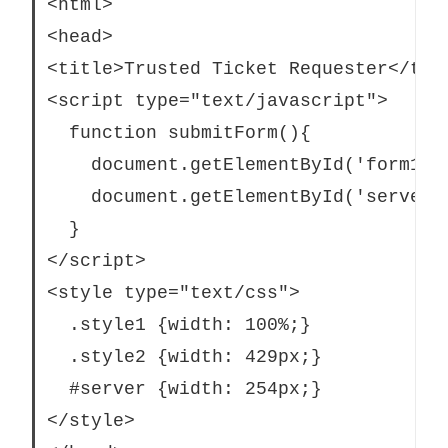
<html>

<head>

<title>Trusted Ticket Requester</titl
<script type="text/javascript">

  function submitForm(){

    document.getElementById('form1').
    document.getElementById('server')
  }

</script>

<style type="text/css">

  .style1 {width: 100%;}

  .style2 {width: 429px;}

  #server {width: 254px;}

</style>
