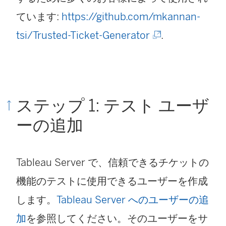
ています:
https://github.com/mkannan-
(
tsi/Trusted-Ticket-Generator
.
新
し
い
ステップ 1: テスト ユーザ
ウ
ーの追加
ィ
ン
Tableau Server で、信頼できるチケットの
ド
機能のテストに使用できるユーザーを作成
ウ
します。
Tableau Server へのユーザーの追
で
加
を参照してください。そのユーザーをサ
リ