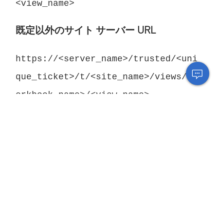
<view_name>
既定以外のサイト サーバー URL
https://<server_name>/trusted/<uni
que_ticket>/t/<site_name>/views/<w
orkbook_name>/<view_name>
URL 内の変数は山括弧 (
および
) で示さ
<
>
れています。その他のすべての構文はリテ
ラルです。
一番上に戻る