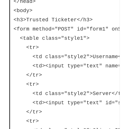
</head>

<body>

<h3>Trusted Ticketer</h3>

<form method="POST" id="form1" onSubm
  <table class="style1">

    <tr>

      <td class="style2">Username</td
      <td><input type="text" name="us
    </tr>

    <tr>

      <td class="style2">Server</td>

      <td><input type="text" id="ser
    </tr>

    <tr>
