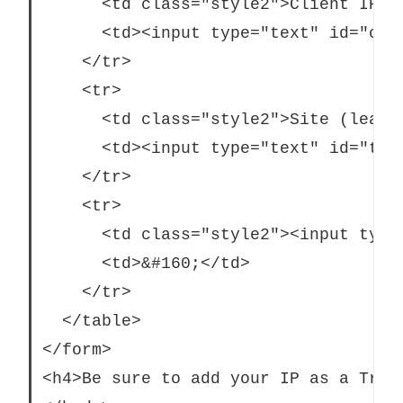
      <td class="style2">Client IP (o
      <td><input type="text" id="cli
    </tr>

    <tr>

      <td class="style2">Site (leave
      <td><input type="text" id="tar
    </tr>

    <tr>

      <td class="style2"><input type
      <td>&#160;</td>

    </tr>

  </table>

</form>

<h4>Be sure to add your IP as a Trus