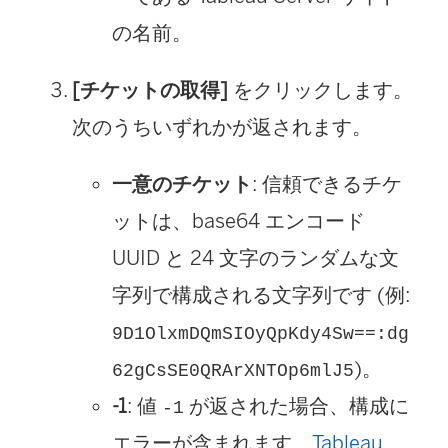
の名前。
[チケットの取得]
をクリックします。
次のうちいずれかが返されます。
一意のチケット
: 信頼できるチケ
ットは、base64 エンコード
UUID と 24 文字のランダムな文
字列で構成される文字列です (例:
9D1OlxmDQmSIOyQpKdy4Sw==:dg
)。
62gCsSE0QRArXNTOp6mlJ5
-1
: 値
が返された場合、構成に
-1
エラーが含まれます。
Tableau