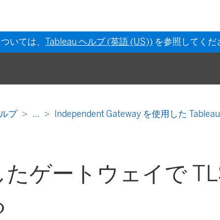
については、
Tableau ヘルプ (英語 (US))
を参照してくだ
s ヘルプ
...
Independent Gateway を使用した Tablea
たゲートウェイで TL
る