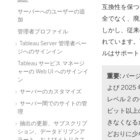
互換性を保つた
サーバーへのユーザーの追
全でなく、廃
加
しかし、従来
管理者プロファイル
れています。T
Tableau Server 管理者ペー
ジへのサインイン
ルはサポート
Tableau サービス マネージ
ャーの Web UI へのサインイ
重要:
バージョン
ン
よび 2025 年
サーバーのカスタマイズ
レベル 2 
サーバー間でのサイトの管
ビット以上
理
きなくなる
抽出の更新、サブスクリプ
ション、データドリブンア
どおりに少
ラート、およびメトリクス