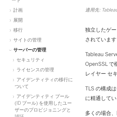
ート
適用先: Tableau
計画
展開
独立したゲートウ
移行
されています
サイトの管理
サーバーの管理
Tableau S
セキュリティ
OpenSSL 
ライセンスの管理
レイヤー セキ
アイデンティティの移行に
ついて
TLS の構成
アイデンティティ プール
に精通してい
(ID プール) を使用したユー
ザーのプロビジョニングと
多くの場合、既
認証