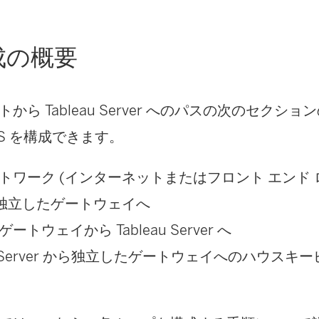
ィ
ン
構成の概要
ド
ウ
から Tableau Server へのパスの次のセクシ
で
TLS を構成できます。
リ
ン
トワーク (インターネットまたはフロント エンド
ク
ら独立したゲートウェイへ
が
たゲートウェイから
Tableau Server
へ
開
au Server から独立したゲートウェイへのハウスキーピ
く
)