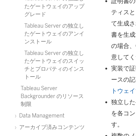
証明書の
たゲートウェイのアップ
ティスと
グレード
て生成さ
Tableau Server の独立し
たゲートウェイのアンイ
書を生成
ンストール
の場合、
Tableau Server の独立し
意してく
たゲートウェイのスイッ
実装で証
チとプロパティのインス
トール
ースの記
Tableau Server
トウェイ
Backgrounder のリソース
独立した
制限
を各コン
Data Management
す。
アーカイブ済みコンテンツ
複数のノー