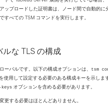
ィ
アップロードした証明書は、ノード間で自動的に
ン
ですべての TSM コマンドを実行します。
ド
ウ
で
ルな TLS の構成
リ
ン
ローバルです。以下の構成オプションは、
tsm co
ク
を使用して設定する必要のある構成キーを示しま
が
オプションを含める必要があります。
-keys
開
く
変更する必要はほとんどありません。
)