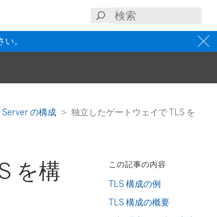
さい。
u Server の構成
独立したゲートウェイで TLS を
S を構
この記事の内容
TLS 構成の例
TLS 構成の概要