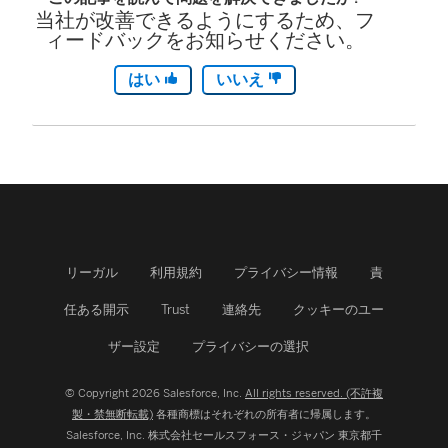
当社が改善できるようにするため、フ
ィードバックをお知らせください。
はい
いいえ
リーガル
利用規約
プライバシー情報
責
任ある開示
Trust
連絡先
クッキーのユー
ザー設定
プライバシーの選択
© Copyright 2026 Salesforce, Inc.
All rights reserved. (不許複
製・禁無断転載)
各種商標はそれぞれの所有者に帰属します。
Salesforce, Inc.
株式会社セールスフォース・ジャパン 東京都千