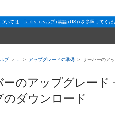
については、
Tableau ヘルプ (英語 (US))
を参照してくだ
s ヘルプ
...
アップグレードの準備
サーバーのアッ
ーのアップグレード -
プのダウンロード