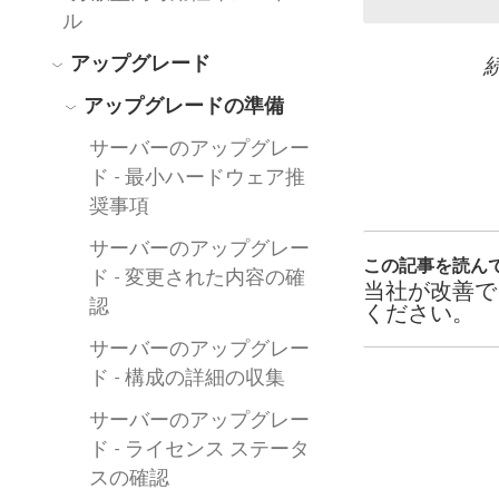
ル
ィ
アップグレード
ン
アップグレードの準備
ド
ウ
サーバーのアップグレー
ド - 最小ハードウェア推
で
奨事項
リ
サーバーのアップグレー
この記事を読ん
ン
ド - 変更された内容の確
当社が改善で
認
ください。
ク
サーバーのアップグレー
が
ド - 構成の詳細の収集
開
サーバーのアップグレー
く
ド - ライセンス ステータ
)
スの確認