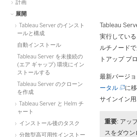
計画
展開
Tableau 
Tableau Server のインスト
ールと構成
実行しているコ
自動インストール
ルチノードで
Tableau Server を未接続の
トアップ プ
(エア ギャップ) 環境にイン
ストールする
最新バージョン
Tableau Server のクローン
(
ータル
に移
を作成
新
サインイン用
Tableau Server と Helm チ
し
ャート
重要
: ア
い
インストール後のタスク
スをダウン
ウ
分散型高可用性インストー