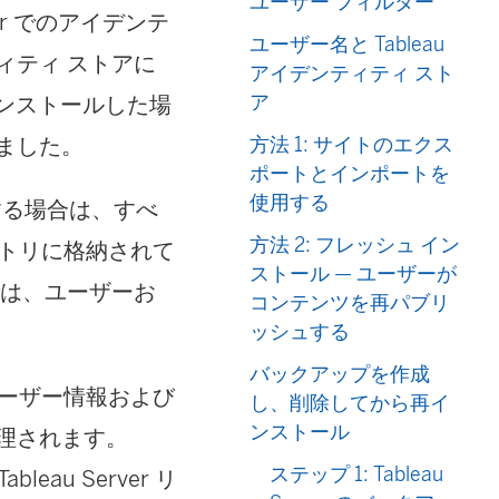
ユーザー フィルター
er でのアイデンテ
ユーザー名と Tableau
ィティ ストアに
アイデンティティ スト
ア
をインストールした場
ました。
方法 1: サイトのエクス
ポートとインポートを
使用する
成する場合は、すべ
方法 2: フレッシュ イン
ポジトリに格納されて
ストール — ユーザーが
では、ユーザーお
コンテンツを再パブリ
ッシュする
バックアップを作成
のユーザー情報および
し、削除してから再イ
ンストール
理されます。
ステップ 1: Tableau
eau Server リ