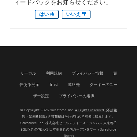
ィードバックをお知らせください。
はい
いいえ
リーガル
利用規約
プライバシー情報
責
任ある開示
Trust
連絡先
クッキーのユー
ザー設定
プライバシーの選択
© Copyright 2026 Salesforce, Inc.
All rights reserved. (不許複
製・禁無断転載)
各種商標はそれぞれの所有者に帰属します。
Salesforce, Inc.
株式会社セールスフォース・ジャパン 東京都千
代田区丸の内1-1-3 日本生命丸の内ガーデンタワー（Salesforce
Tower)