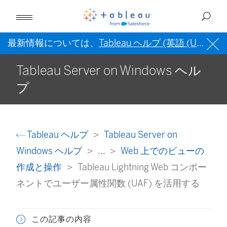
最新情報については、
Tableau ヘルプ (英語 (US))
を
Tableau Server on Windows ヘル
プ
Tableau ヘルプ
Tableau Server on
Windows ヘルプ
...
Web 上でのビューの
作成と操作
Tableau Lightning Web コンポー
ネントでユーザー属性関数 (UAF) を活用する
この記事の内容