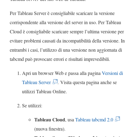
t
l
Per Tableau Server è consigliabile scaricare la versione
r
e
corrispondente alla versione del server in uso. Per Tableau
a
g
Cloud è consigliabile scaricare sempre l’ultima versione per
)
a
evitare problemi causati da incompatibilità della versione. In
m
entrambi i casi, l’utilizzo di una versione non aggiornata di
e
tabcmd può provocare errori e risultati imprevedibili.
n
t
Apri un browser Web e passa alla pagina
Versioni di
o
(
Tableau Server
. Visita questa pagina anche se
v
I
utilizzi Tableau Online.
i
l
Se utilizzi:
e
c
n
o
Tableau Cloud
(
, usa
Tableau tabcmd 2.0
e
l
I
(nuova finestra).
a
l