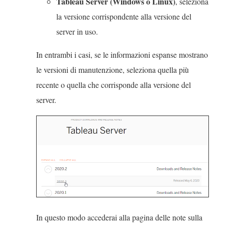
Tableau Server (Windows o Linux)
l
, seleziona
p
e
c
la versione corrispondente alla versione del
e
g
o
server in uso.
r
a
l
In entrambi i casi, se le informazioni espanse mostrano
t
m
l
le versioni di manutenzione, seleziona quella più
o
e
e
recente o quella che corrisponde alla versione del
i
n
g
server.
n
t
a
u
o
m
n
v
e
a
i
n
n
e
t
u
n
o
o
e
v
v
a
i
In questo modo accederai alla pagina delle note sulla
a