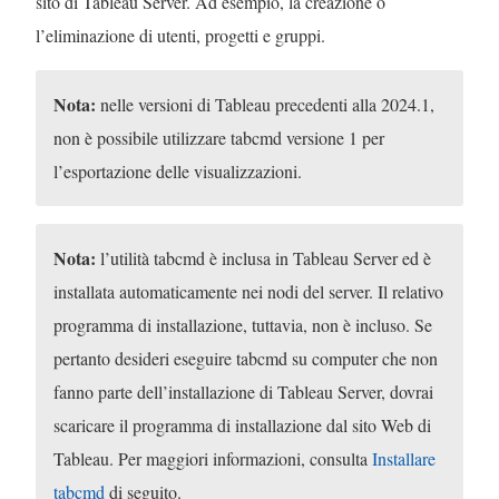
sito di
Tableau Server
. Ad esempio, la creazione o
e
l’eliminazione di utenti, progetti e gruppi.
n
t
Nota:
nelle versioni di Tableau precedenti alla 2024.1,
o
non è possibile utilizzare tabcmd versione 1 per
v
l’esportazione delle visualizzazioni.
i
e
n
Nota:
l’utilità tabcmd è inclusa in
Tableau Server
ed è
e
installata automaticamente nei nodi del server. Il relativo
a
programma di installazione, tuttavia, non è incluso. Se
p
pertanto desideri eseguire tabcmd su computer che non
e
fanno parte dell’installazione di
Tableau Server
, dovrai
r
scaricare il programma di installazione dal sito Web di
t
Tableau. Per maggiori informazioni, consulta
Installare
o
tabcmd
di seguito.