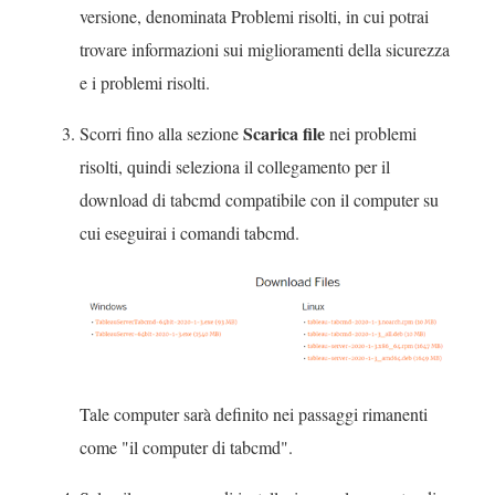
p
e
versione, denominata Problemi risolti, in cui potrai
f
e
n
trovare informazioni sui miglioramenti della sicurezza
i
r
e
e i problemi risolti.
n
t
a
e
Scarica file
Scorri fino alla sezione
nei problemi
o
p
s
risolti, quindi seleziona il collegamento per il
i
e
t
download di tabcmd compatibile con il computer su
n
r
r
cui eseguirai i comandi tabcmd.
u
t
a
n
o
)
a
i
n
n
u
u
o
n
Tale computer sarà definito nei passaggi rimanenti
v
a
come "il computer di tabcmd".
a
n