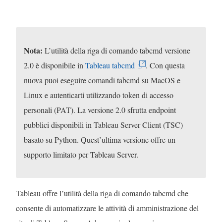
Nota:
L’utilità della riga di comando tabcmd versione
(
2.0 è disponibile in
Tableau tabcmd
. Con questa
I
nuova puoi eseguire comandi tabcmd su MacOS e
l
Linux e autenticarti utilizzando token di accesso
c
personali (PAT). La versione 2.0 sfrutta endpoint
o
pubblici disponibili in Tableau Server Client (TSC)
l
basato su Python. Quest’ultima versione offre un
l
supporto limitato per Tableau Server.
e
g
Tableau offre l’utilità della riga di comando tabcmd che
a
consente di automatizzare le attività di amministrazione del
m