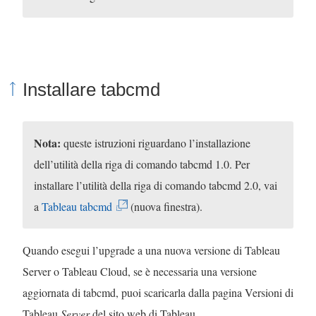
i
n
u
n
Installare tabcmd
a
n
u
Nota:
queste istruzioni riguardano l’installazione
o
dell’utilità della riga di comando tabcmd 1.0. Per
v
installare l’utilità della riga di comando tabcmd 2.0, vai
a
(
a
Tableau tabcmd
(nuova finestra).
f
I
i
l
Quando esegui l’upgrade a una nuova versione di Tableau
n
c
Server o Tableau Cloud, se è necessaria una versione
e
o
aggiornata di tabcmd, puoi scaricarla dalla pagina Versioni di
s
l
Tableau
Server
del sito web di Tableau.