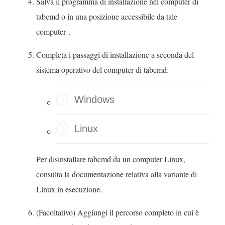
Salva il programma di installazione nel computer di
f
u
tabcmd o in una posizione accessibile da tale
i
o
computer .
n
v
e
a
Completa i passaggi di installazione a seconda del
s
f
sistema operativo del computer di tabcmd:
t
i
r
n
Windows
a
e
)
s
Linux
t
r
Per disinstallare tabcmd da un computer Linux,
a
consulta la documentazione relativa alla variante di
)
Linux in esecuzione.
(Facoltativo) Aggiungi il percorso completo in cui è