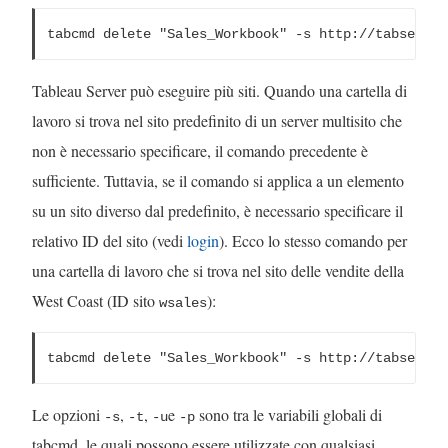
tabcmd delete "Sales_Workbook" -s http://tabserver
Tableau Server può eseguire più siti. Quando una cartella di
lavoro si trova nel sito predefinito di un server multisito che
non è necessario specificare, il comando precedente è
sufficiente. Tuttavia, se il comando si applica a un elemento
su un sito diverso dal predefinito, è necessario specificare il
relativo ID del sito (vedi
login
). Ecco lo stesso comando per
una cartella di lavoro che si trova nel sito delle vendite della
West Coast (ID sito
):
wsales
tabcmd delete "Sales_Workbook" -s http://tabserver
Le opzioni
,
,
e
sono tra le variabili globali di
-s
-t
-u
-p
tabcmd, le quali possono essere utilizzate con qualsiasi