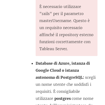
e
f
È necessario utilizzare
s
i
"rails" per il parametro
t
n
masterUsername. Questo è
r
e
un requisito necessario
a
s
affinché il repository esterno
)
t
funzioni correttamente con
r
Tableau Server.
a
)
Database di Azure, istanza di
Google Cloud o istanza
autonoma di PostgreSQL:
scegli
un nome utente che soddisfi i
requisiti. È consigliabile
utilizzare
postgres
come nome