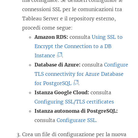
ma consigliate. Se desideri configurare le
connessioni SSL per le comunicazioni tra
Tableau Server e il repository esterno,
procedi come segue:
Amazon RDS:
consulta
Using SSL to
Encrypt the Connection to a DB
(
Instance
.
I
Database di Azure:
consulta
Configure
l
TLS connectivity for Azure Database
c
(
for PostgreSQL
.
o
I
Istanza Google Cloud:
consulta
l
l
Configuring SSL/TLS certificates
l
c
Istanza autonoma di PostgreSQL:
e
o
consulta
Configurare SSL
.
g
l
Crea un file di configurazione per la nuova