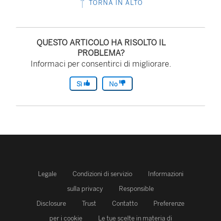
TORNA IN ALTO
QUESTO ARTICOLO HA RISOLTO IL
PROBLEMA?
Informaci per consentirci di migliorare.
Sì
No
Legale
Condizioni di servizio
Informazioni
sulla privacy
Responsible
Disclosure
Trust
Contatto
Preferenze
per i cookie
Le tue scelte in materia di