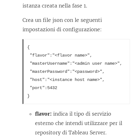
a
l
istanza creata nella fase 1.
m
e
e
g
Crea un file json con le seguenti
n
a
impostazioni di configurazione:
t
m
o
e
{

 "flavor":"<flavor name>",

v
n
 "masterUsername":"<admin user name>",

i
t
 "masterPassword":"<password>", 

e
o
 "host":"<instance host name>",

n
v
 "port":5432

e
i
a
e
p
n
flavor:
indica il tipo di servizio
e
e
esterno che intendi utilizzare per il
r
a
repository di Tableau Server.