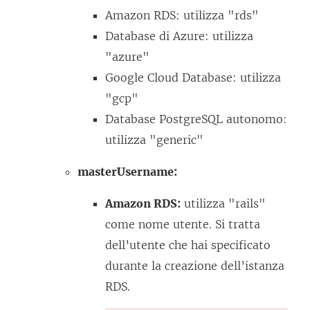
t
p
Amazon RDS: utilizza "rds"
o
e
Database di Azure: utilizza
i
r
"azure"
n
t
Google Cloud Database: utilizza
u
o
"gcp"
n
i
Database PostgreSQL autonomo:
a
n
utilizza "generic"
n
u
u
n
masterUsername:
o
a
Amazon RDS:
utilizza "rails"
v
n
come nome utente. Si tratta
a
u
dell’utente che hai specificato
f
o
durante la creazione dell’istanza
i
v
RDS.
n
a