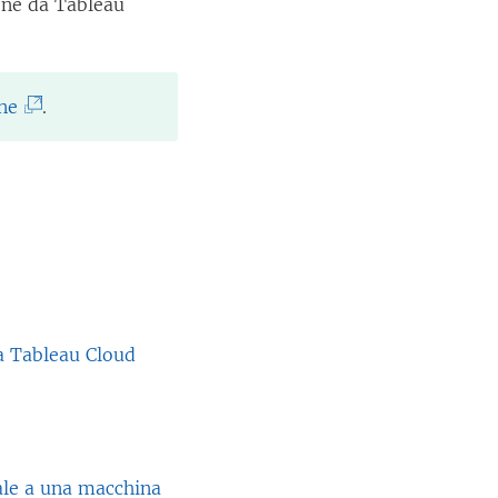
one da Tableau
(
ne
.
I
l
c
o
l
l
e
a Tableau Cloud
g
a
m
e
ale a una macchina