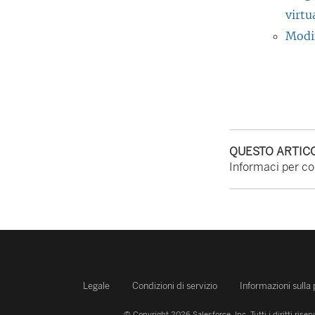
virtu
Modif
QUESTO ARTICO
Informaci per con
Legale
Condizioni di servizio
Informazioni sulla
© Copyright 2026 Salesforce, Inc.
Tutti i diritti riserv