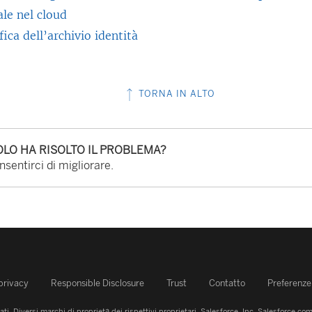
ale nel cloud
ica dell’archivio identità
TORNA IN ALTO
LO HA RISOLTO IL PROBLEMA?
sentirci di migliorare.
 privacy
Responsible Disclosure
Trust
Contatto
Preferenze 
ati.
Diversi marchi di proprietà dei rispettivi proprietari. Salesforce, Inc.
Salesforce.com 