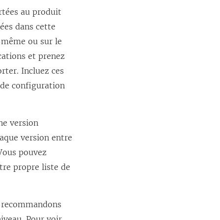
rtées au produit
ées dans cette
i-même ou sur le
cations et prenez
ter. Incluez ces
 de configuration
ne version
haque version entre
. Vous pouvez
tre propre liste de
ous recommandons
iveau. Pour voir