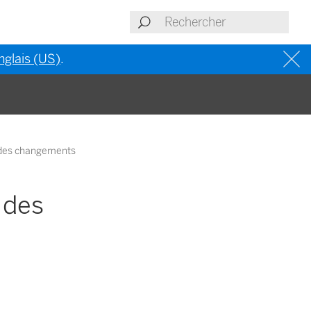
nglais (US)
.
 des changements
 des