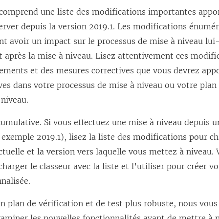
 comprend une liste des modifications importantes appo
erver depuis la version 2019.1. Les modifications énumér
nt avoir un impact sur le processus de mise à niveau lu
 après la mise à niveau. Lisez attentivement ces modifi
ements et des mesures correctives que vous devrez appor
ves dans votre processus de mise à niveau ou votre plan
 niveau.
 cumulative. Si vous effectuez une mise à niveau depuis u
 exemple 2019.1), lisez la liste des modifications pour c
ctuelle et la version vers laquelle vous mettez à niveau
arger le classeur avec la liste et l’utiliser pour créer vo
nalisée.
un plan de vérification et de test plus robuste, nous v
miner les nouvelles fonctionnalités avant de mettre à n