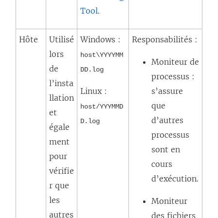
Tool
.
Hôte
Utilisé
Windows :
Responsabilités :
lors
host\YYYYMM
Moniteur de
de
DD.log
processus :
l’insta
Linux :
s’assure
llation
que
host/YYYMMD
et
d’autres
D.log
égale
processus
ment
sont en
pour
cours
vérifie
d’exécution.
r que
les
Moniteur
autres
des fichiers