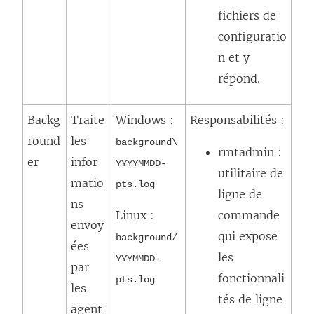
fichiers de
configuratio
n et y
répond.
Backg
Traite
Windows :
Responsabilités :
round
les
background\
rmtadmin :
er
infor
YYYYMMDD-
utilitaire de
matio
pts.log
ligne de
ns
Linux :
commande
envoy
qui expose
background/
ées
les
YYYMMDD-
par
fonctionnali
pts.log
les
tés de ligne
agent