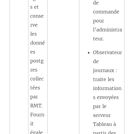
de
s et
commande
conse
pour
rve
l’administra
les
teur.
donné
es
Observateur
postg
de
res
journaux :
collec
traite les
tées
information
par
s envoyées
RMT.
par le
Fourn
serveur
it
Tableau à
égale
partir des