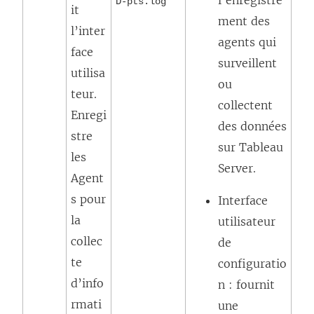
l’enregistre
D-pts.log
it
ment des
l’inter
agents qui
face
surveillent
utilisa
ou
teur.
collectent
Enregi
des données
stre
sur Tableau
les
Server.
Agent
s pour
Interface
la
utilisateur
collec
de
te
configuratio
d’info
n : fournit
rmati
une