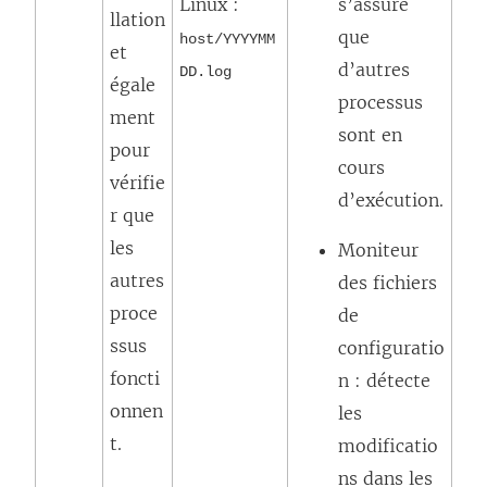
Linux :
s’assure
llation
que
host/YYYYMM
et
d’autres
DD.log
égale
processus
ment
sont en
pour
cours
vérifie
d’exécution.
r que
les
Moniteur
autres
des fichiers
proce
de
ssus
configuratio
foncti
n : détecte
onnen
les
t.
modificatio
ns dans les