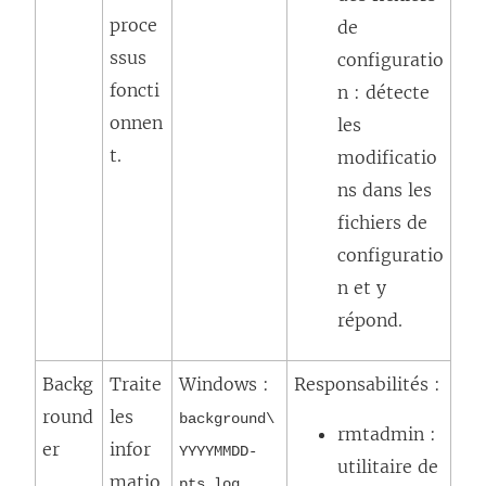
proce
de
ssus
configuratio
foncti
n : détecte
onnen
les
t.
modificatio
ns dans les
fichiers de
configuratio
n et y
répond.
Backg
Traite
Windows :
Responsabilités :
round
les
background\
rmtadmin :
er
infor
YYYYMMDD-
utilitaire de
matio
pts.log