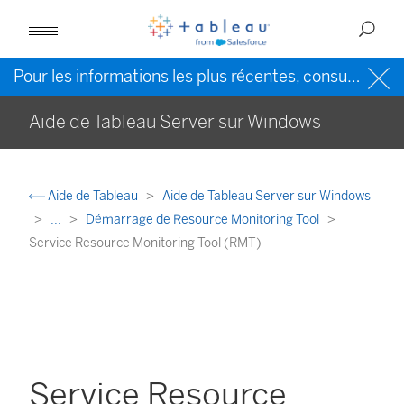
Pour les informations les plus récentes, consultez l’
Ai
Aide de Tableau Server sur Windows
Aide de Tableau
Aide de Tableau Server sur Windows
...
Démarrage de Resource Monitoring Tool
Service Resource Monitoring Tool (RMT)
Service Resource