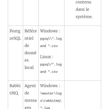
contenu
dans le
système.
Postg
Référe
Windows :
reSQL
ntiel
pgsql\*.log
de
and *.csv
donné
Linux :
es
pgsql/*.log
local
and *.csv
Rabbi
Agent
Windows :
tMQ
de
\master\log
messa
s\rabbitmq\
ges
*.log