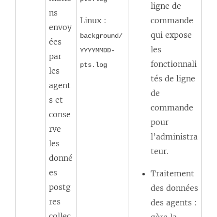
ligne de
ns
Linux :
commande
envoy
qui expose
background/
ées
les
YYYYMMDD-
par
fonctionnali
pts.log
les
tés de ligne
agent
de
s et
commande
conse
pour
rve
l’administra
les
teur.
donné
es
Traitement
postg
des données
res
des agents :
collec