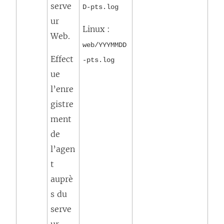
serve
D-pts.log
ur
Linux :
Web.
web/YYYMMDD
Effect
-pts.log
ue
l’enre
gistre
ment
de
l’agen
t
auprè
s du
serve