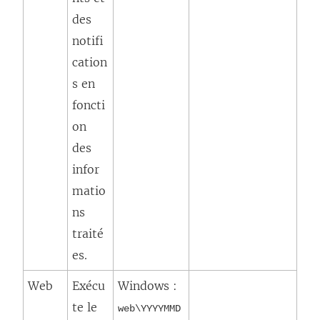
des
notifi
cation
s en
foncti
on
des
infor
matio
ns
traité
es.
Web
Exécu
Windows :
te le
web\YYYYMMD