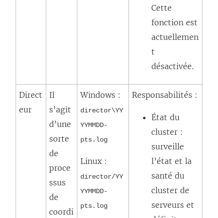
Cette
fonction est
actuellemen
t
désactivée.
Direct
Il
Windows :
Responsabilités :
eur
s’agit
director\YY
État du
d’une
YYMMDD-
cluster :
sorte
pts.log
surveille
de
Linux :
l’état et la
proce
santé du
director/YY
ssus
cluster de
YYMMDD-
de
serveurs et
pts.log
coordi