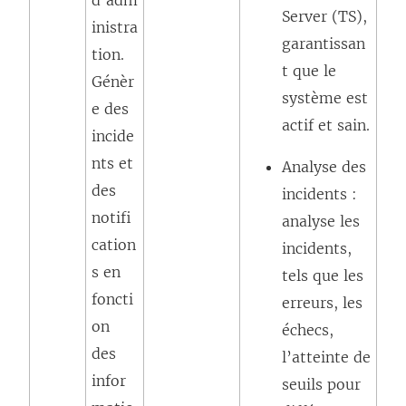
d’adm
Server (TS),
inistra
garantissan
tion.
t que le
Génèr
système est
e des
actif et sain.
incide
nts et
Analyse des
des
incidents :
notifi
analyse les
cation
incidents,
s en
tels que les
foncti
erreurs, les
on
échecs,
des
l’atteinte de
infor
seuils pour