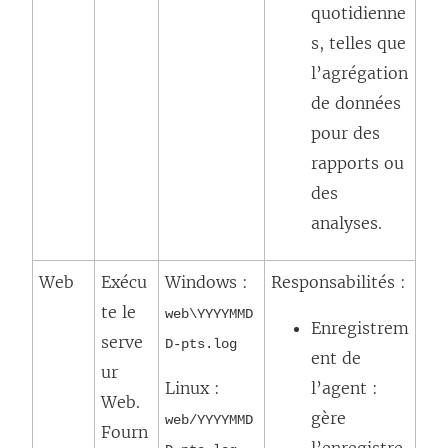
quotidienne
s, telles que
l’agrégation
de données
pour des
rapports ou
des
analyses.
Web
Exécu
Windows :
Responsabilités :
te le
web\YYYYMMD
Enregistrem
serve
D-pts.log
ent de
ur
Linux :
l’agent :
Web.
gère
web/YYYYMMD
Fourn