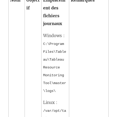
Nom
Object
Emplacem
Remarques
if
ent des
fichiers
journaux
Windows :
C:\Program
Files\Table
au\Tableau
Resource
Monitoring
Tool\master
\logs\
Linux :
/var/opt/ta