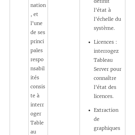
définit
nation
l’état à
, et
l’échelle du
l’une
système.
de ses
princi
Licences :
pales
interrogez
respo
Tableau
nsabil
Server pour
ités
connaître
consis
l’état des
te à
licences.
interr
Extraction
oger
de
Table
graphiques
au