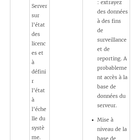
: extrayez
Server
des données
sur
à des fins
l’état
de
des
surveillance
licenc
et de
es et
reporting. A
à
probableme
défini
nt accès à la
r
base de
l’état
données du
à
serveur.
l’éche
lle du
Mise à
systè
niveau de la
me.
base de