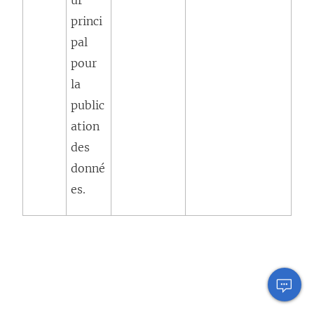
ur
princi
pal
pour
la
public
ation
des
donné
es.