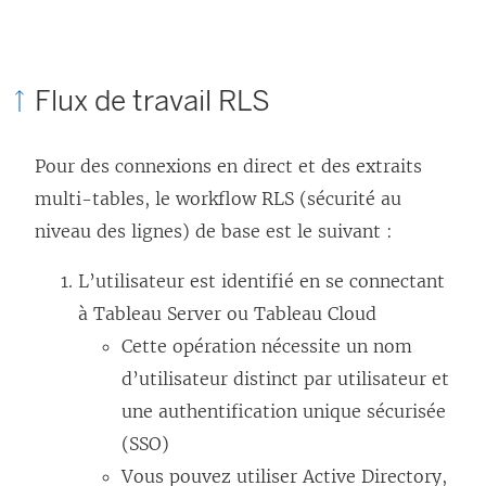
e
l
n
i
s
e
Flux de travail RLS
’
n
o
s
Pour des connexions en direct et des extraits
u
’
multi-tables, le workflow RLS (sécurité au
v
o
niveau des lignes) de base est le suivant :
r
u
L’utilisateur est identifié en se connectant
e
v
à Tableau Server ou Tableau Cloud
d
r
Cette opération nécessite un nom
a
e
d’utilisateur distinct par utilisateur et
n
d
une authentification unique sécurisée
s
a
(SSO)
u
n
Vous pouvez utiliser Active Directory,
n
s