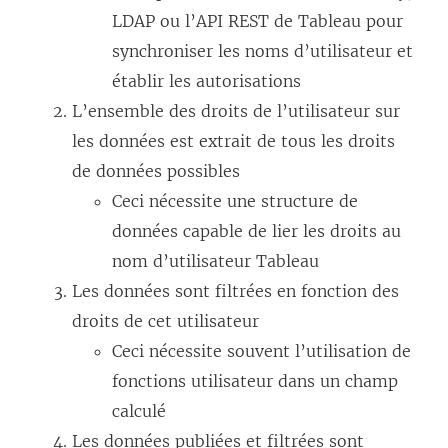
LDAP ou l’API REST de Tableau pour
e
u
synchroniser les noms d’utilisateur et
n
n
établir les autorisations
o
e
L’ensemble des droits de l’utilisateur sur
u
n
les données est extrait de tous les droits
v
o
de données possibles
e
u
Ceci nécessite une structure de
l
v
données capable de lier les droits au
l
e
nom d’utilisateur Tableau
e
l
Les données sont filtrées en fonction des
f
l
droits de cet utilisateur
e
e
Ceci nécessite souvent l’utilisation de
n
f
fonctions utilisateur dans un champ
ê
e
calculé
t
n
Les données publiées et filtrées sont
r
ê