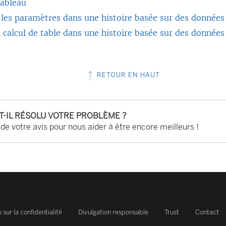
ableau
 les paramètres dans une histoire basée sur des donnée
n calcul de table dans une histoire basée sur des donnée
RETOUR EN HAUT
-T-IL RÉSOLU VOTRE PROBLÈME ?
 de votre avis pour nous aider à être encore meilleurs !
 sur la confidentialité
Divulgation responsable
Trust
Contact