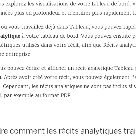
s explorez les visualisations de votre tableau de bord. 
o
nnées plus en profondeur et identifier plus rapidement l
u
v
t où vous travaillez déjà dans Tableau, vous pouvez rapi
r
nalytique
à votre tableau de bord. Vous pouvez ensuite p
e
étriques utilisés dans votre récit, afin que
Récits analyt
d
re entreprise.
a
us pouvez écrire et afficher un récit analytique Tableau
n
u. Après avoir créé votre récit, vous pouvez également l’
s
e
. Cependant, les récits analytiques ne sont pas inclus si
u
d, par exemple au format PDF.
n
e
n
o
e comment les récits analytiques trai
u