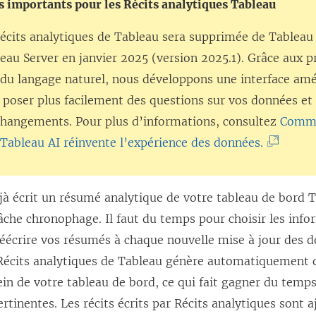
importants pour les Récits analytiques Tableau
Récits analytiques de Tableau sera supprimée de
Tableau
eau Server
en janvier 2025 (version 2025.1). Grâce aux p
 du langage naturel, nous développons une interface amé
poser plus facilement des questions sur vos données et 
changements. Pour plus d’informations, consultez
Comme
(
Tableau AI réinvente l’expérience des données.
L
e
jà écrit un résumé analytique de votre tableau de bord 
l
âche chronophage. Il faut du temps pour choisir les info
i
réécrire vos résumés à chaque nouvelle mise à jour des 
e
 Récits analytiques de Tableau génère automatiquement 
n
ein de votre tableau de bord, ce qui fait gagner du temps
s
rtinentes. Les récits écrits par
Récits analytiques
sont aj
’