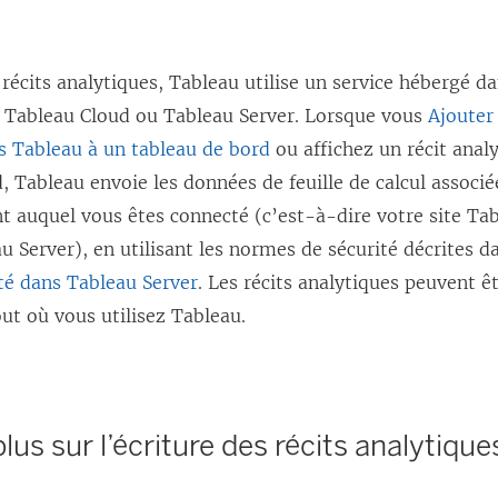
v
e
 récits analytiques, Tableau utilise un service hébergé d
l
Tableau Cloud ou Tableau Server. Lorsque vous
Ajouter
l
s Tableau à un tableau de bord
ou affichez un récit analy
e
, Tableau envoie les données de feuille de calcul associé
f
t auquel vous êtes connecté (c’est-à-dire votre site Ta
e
u Server), en utilisant les normes de sécurité décrites 
n
té dans Tableau Server
. Les récits analytiques peuvent êt
ê
out où vous utilisez Tableau.
t
r
e
)
plus sur l’écriture des récits analytique