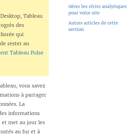
Gérer les récits analytiques
pour votre site
 Desktop
,
Tableau
Autres articles de cette
rogrès des
section
liorée qui
de rester au
nt Tableau Pulse
Tableau, vous savez
rmations à partager
données. La
des informations
 et met au jour les
ustés au fur et à