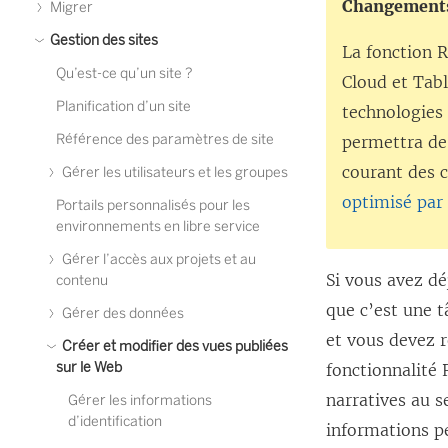
Changements 
Migrer
Gestion des sites
La fonction 
Qu’est-ce qu’un site ?
Cloud
et
Tabl
Planification d’un site
technologies
Référence des paramètres de site
permettra de 
courant des 
Gérer les utilisateurs et les groupes
optimisé par 
Portails personnalisés pour les
environnements en libre service
Gérer l’accès aux projets et au
Si vous avez dé
contenu
que c’est une t
Gérer des données
et vous devez 
Créer et modifier des vues publiées
sur le Web
fonctionnalité
narratives au s
Gérer les informations
d’identification
informations pe