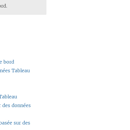
ord.
de bord
onnées Tableau
 Tableau
ur des données
 basée sur des