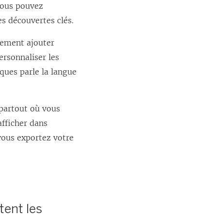
Vous pouvez
es découvertes clés.
dement ajouter
ersonnaliser les
iques
parle la langue
 partout où vous
afficher dans
 vous exportez votre
tent les