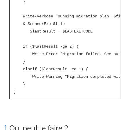
	}

	Write-Verbose "Running migration plan: $file"

	& $runnerExe $file

       $lastResult = $LASTEXITCODE

 	if ($lastResult -ge 2) {

		Write-Error "Migration failed. See output or log file for error details.`nPlan: $file" -ErrorAction 'Continue'

	}

	elseif ($lastResult -eq 1) {

		Write-Warning "Migration completed with warnings. See output or log file for warning details.`nPlan: $file"

	}

}
Qui peut le faire ?