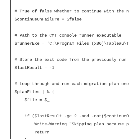
# True of false whether to continue with the next 
$continueOnFailure = $false

# Path to the CMT console runner executable

$runnerExe = 'C:\Program Files (x86)\Tableau\Table
# Store the exit code from the previously run migr
$lastResult = -1

# Loop through and run each migration plan one at a
$planFiles | % {

	$file = $_

	if ($lastResult -ge 2 -and -not($continueOnFailure)) {

		Write-Warning "Skipping plan because previous migration failed. `nSkipped plan: $file"

		return
