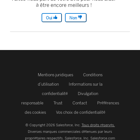
à être encore meilleurs !
Oui
Non
Mentions juridiques
Conditions
d’utilisation
Informations sur la
confidentialité
Divulgation
responsable
Trust
Contact
Préférences
des cookies
Vos choix de confidentialité
© Copyright 2026 Salesforce, Inc.
Tous droits réservés.
Diverses marques commerciales détenues par leurs
propriétaires respectifs. Salesforce, Inc.
Salesforce.com