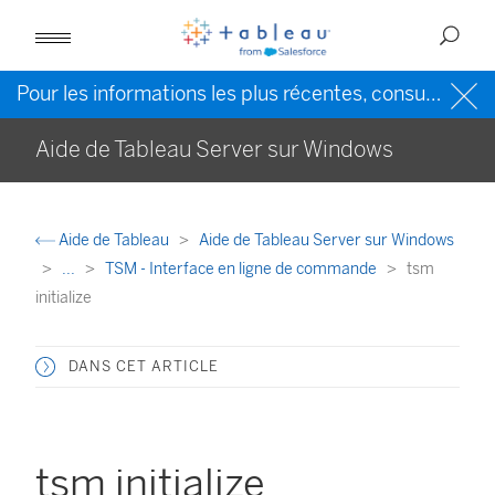
Pour les informations les plus récentes, consultez l’
Ai
Aide de Tableau Server sur Windows
Aide de Tableau
Aide de Tableau Server sur Windows
...
TSM - Interface en ligne de commande
tsm
initialize
DANS CET ARTICLE
tsm initialize