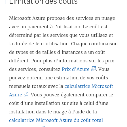
Limitation des coûts
e
n
n
e
e
v
d
s
s
f
n
r
Microsoft Azure propose des services en nuage
a
’
u
e
ê
e
avec un paiement à l’utilisation. Le coût est
n
o
n
n
t
d
déterminé par les services que vous utilisez et
s
u
e
ê
r
a
la durée de leur utilisation. Chaque combinaison
u
v
n
t
e
n
de types et de tailles d’instances a un coût
n
r
o
r
)
s
différent. Pour plus d’informations sur les prix
e
e
u
e
u
(
des services, consultez
n
Prix d’Azure
. Vous
d
v
)
n
L
pouvez obtenir une estimation de vos coûts
o
a
e
e
e
mensuels totaux avec la
u
calculatrice Microsoft
n
l
n
(
l
Azure
. Vous pouvez également comparer le
v
s
l
o
L
i
coût d’une installation sur site à celui d’une
e
u
e
u
e
e
installation dans le nuage à l’aide de la
l
n
f
v
l
n
calculatrice Microsoft Azure du coût total
l
e
e
e