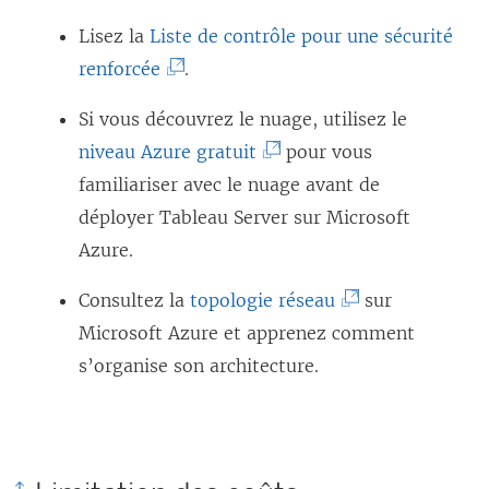
v
L
e
a
Lisez la
Liste de contrôle pour une sécurité
e
e
d
n
(
renforcée
.
l
l
a
s
L
l
i
n
u
Si vous découvrez le nuage, utilisez le
e
e
e
s
n
(
niveau Azure gratuit
pour vous
l
f
n
u
e
L
familiariser avec le nuage avant de
i
e
s
n
n
e
déployer Tableau Server sur Microsoft
e
n
’
e
o
l
Azure.
n
ê
o
n
u
i
s
(
Consultez la
topologie réseau
sur
t
u
o
v
e
’
L
Microsoft Azure et apprenez comment
r
v
u
e
n
o
e
s’organise son architecture.
e
r
v
l
s
u
l
)
e
e
l
’
v
i
d
l
e
o
r
e
a
l
f
u