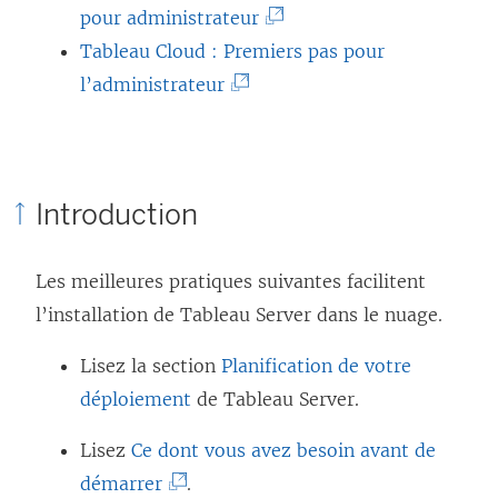
o
(
pour administrateur
u
L
Tableau Cloud : Premiers pas pour
v
(
e
l’administrateur
r
L
l
e
e
i
d
l
e
Introduction
a
i
n
n
e
s
Les meilleures pratiques suivantes facilitent
s
n
’
l’installation de Tableau Server dans le nuage.
u
s
o
n
’
u
Lisez la section
Planification de votre
e
o
v
déploiement
de Tableau Server.
n
u
r
o
Lisez
Ce dont vous avez besoin avant de
v
e
u
(
démarrer
.
r
d