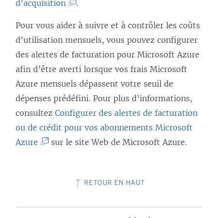
i
(
s
d’acquisition
e
.
n
n
l
e
L
’
f
o
ê
Pour vous aider à suivre et à contrôler les coûts
l
n
e
o
e
u
t
d’utilisation mensuels, vous pouvez configurer
e
s
l
u
n
v
r
des alertes de facturation pour Microsoft Azure
f
’
i
v
ê
e
e
afin d’être averti lorsque vos frais Microsoft
e
o
e
r
t
l
)
Azure mensuels dépassent votre seuil de
n
u
n
e
r
l
dépenses prédéfini. Pour plus d’informations,
ê
v
s
d
e
e
consultez
Configurer des alertes de facturation
t
r
’
a
)
f
ou de crédit pour vos abonnements Microsoft
r
e
o
n
e
(
Azure
sur le site Web de Microsoft Azure.
e
d
u
s
n
L
)
a
v
u
ê
e
n
r
n
t
RETOUR EN HAUT
l
s
e
e
r
i
u
d
n
e
e