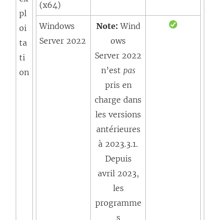
(x64)
pl
Windows
Note:
Wind
oi
Server 2022
ows
ta
Server 2022
ti
n’est
pas
on
pris en
charge dans
les versions
antérieures
à 2023.3.1.
Depuis
avril 2023,
les
programme
s