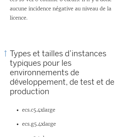
s
n
t
aucune incidence négative au niveau de la
u
ê
r
licence.
n
t
e
e
r
)
n
e
o
)
Types et tailles d’instances
u
typiques pour les
v
environnements de
e
développement, de test et de
l
production
l
e
ecs.c5.4xlarge
f
e
ecs.g5.4xlarge
n