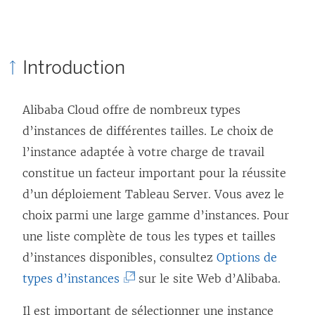
r
L
l
e
e
i
d
l
e
Introduction
a
i
n
n
e
s
Alibaba Cloud offre de nombreux types
s
n
’
d’instances de différentes tailles. Le choix de
u
s
o
l’instance adaptée à votre charge de travail
n
’
u
constitue un facteur important pour la réussite
e
o
v
d’un déploiement Tableau Server. Vous avez le
n
u
r
choix parmi une large gamme d’instances. Pour
o
v
e
une liste complète de tous les types et tailles
u
r
d
d’instances disponibles, consultez
v
Options de
e
a
(
types d’instances
e
sur le site Web d’Alibaba.
d
n
L
l
a
s
Il est important de sélectionner une instance