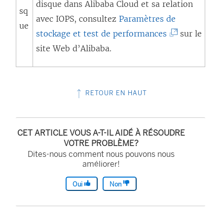
disque dans Alibaba Cloud et sa relation
sq
v
avec IOPS, consultez
Paramètres de
ue
r
(
stockage et test de performances
sur le
e
L
site Web d’Alibaba.
d
e
a
l
n
i
RETOUR EN HAUT
s
e
u
n
n
CET ARTICLE VOUS A-T-IL AIDÉ À RÉSOUDRE
s
VOTRE PROBLÈME?
e
’
Dites-nous comment nous pouvons nous
n
améliorer!
o
o
u
Oui
Non
u
v
v
r
e