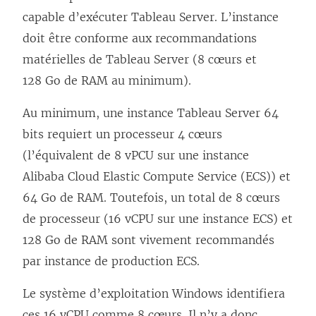
e
l
n
u
capable d’exécuter Tableau Server. L’instance
l
e
s
n
doit être conforme aux recommandations
i
f
u
e
matérielles de Tableau Server (8 cœurs et
e
e
n
n
128 Go de RAM au minimum).
n
n
e
o
s
ê
Au minimum, une instance Tableau Server 64
n
u
’
t
bits requiert un processeur 4 cœurs
o
v
o
r
(l’équivalent de 8 vPCU sur une instance
u
e
u
e
Alibaba Cloud Elastic Compute Service (ECS)) et
v
l
v
)
64 Go de RAM. Toutefois, un total de 8 cœurs
e
l
r
de processeur (16 vCPU sur une instance ECS) et
l
e
e
128 Go de RAM sont vivement recommandés
l
f
d
par instance de production ECS.
e
e
a
f
n
Le système d’exploitation Windows identifiera
n
e
ê
ces 16 vCPU comme 8 cœurs. Il n’y a donc