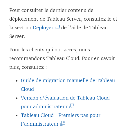
Pour consulter le dernier contenu de
déploiement de Tableau Server, consultez le et
(
la section
Déployer
de l’aide de Tableau
L
Server.
e
Pour les clients qui ont accès, nous
l
recommandons
Tableau Cloud
. Pour en savoir
i
plus, consultez :
e
n
Guide de migration manuelle de Tableau
s
Cloud
’
Version d’évaluation de Tableau Cloud
o
(
pour administrateur
u
L
Tableau Cloud : Premiers pas pour
v
(
e
l’administrateur