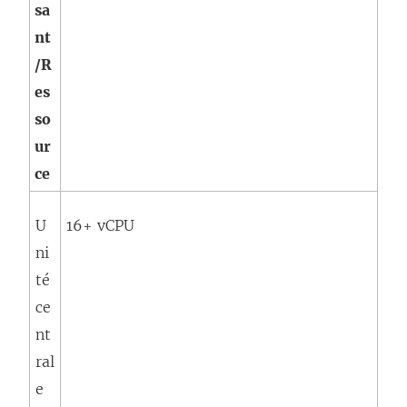
sa
nt
/R
es
so
ur
ce
U
16+ vCPU
ni
té
ce
nt
ral
e