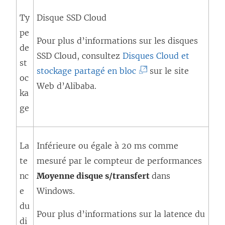
Ty
Disque SSD Cloud
pe
Pour plus d’informations sur les disques
de
SSD Cloud, consultez
Disques Cloud et
st
(
stockage partagé en bloc
sur le site
oc
L
Web d’Alibaba.
ka
e
ge
l
i
La
Inférieure ou égale à 20 ms comme
e
te
mesuré par le compteur de performances
n
nc
Moyenne disque s/transfert
s
dans
e
Windows.
’
du
o
Pour plus d’informations sur la latence du
di
u