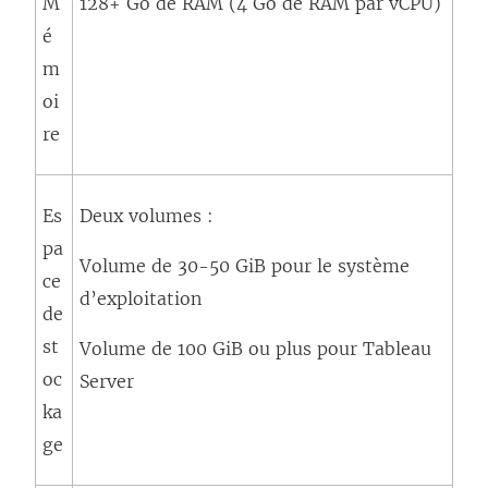
M
128+ Go de RAM (4 Go de RAM par vCPU)
é
m
oi
re
Es
Deux volumes :
pa
Volume de 30-50 GiB pour le système
ce
d’exploitation
de
st
Volume de 100 GiB ou plus pour Tableau
oc
Server
ka
ge