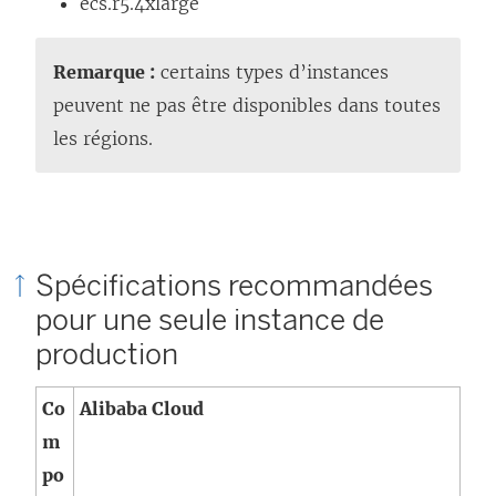
ecs.r5.4xlarge
ê
t
Remarque :
certains types d’instances
r
peuvent ne pas être disponibles dans toutes
e
les régions.
)
Spécifications recommandées
pour une seule instance de
production
Co
Alibaba Cloud
m
po