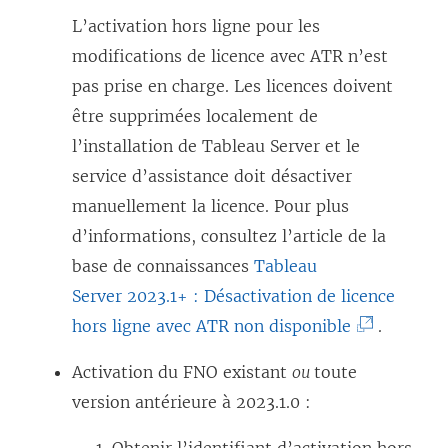
u
L’activation hors ligne pour les
v
modifications de licence avec ATR n’est
e
pas prise en charge. Les licences doivent
l
être supprimées localement de
l
l’installation de Tableau Server et le
e
service d’assistance doit désactiver
f
manuellement la licence. Pour plus
e
d’informations, consultez l’article de la
n
base de connaissances
Tableau
ê
Server 2023.1+ : Désactivation de licence
t
(
hors ligne avec ATR non disponible
.
r
L
e
Activation du FNO existant
ou
toute
e
)
version antérieure à 2023.1.0 :
l
i