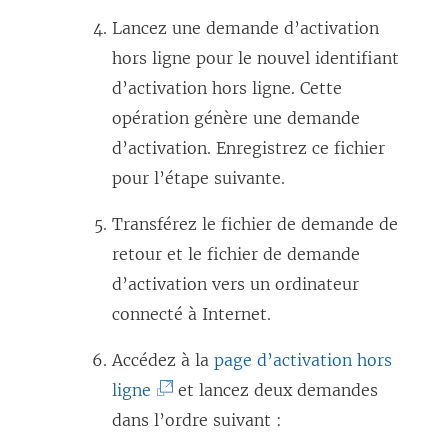
Lancez une demande d’activation
e
hors ligne pour le nouvel identifiant
n
d’activation hors ligne. Cette
o
opération génère une demande
u
d’activation. Enregistrez ce fichier
v
pour l’étape suivante.
e
l
Transférez le fichier de demande de
l
retour et le fichier de demande
e
d’activation vers un ordinateur
f
connecté à Internet.
e
n
Accédez à la
page d’activation hors
(
ê
ligne
et lancez deux demandes
L
t
dans l’ordre suivant :