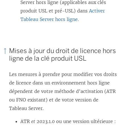
’
Server hors ligne (applicables aux clés
o
produit USL et pré-USL) dans
Activer
u
Tableau Server hors ligne
.
v
r
e
Mises à jour du droit de licence hors
d
ligne de la clé produit USL
a
n
Les mesures à prendre pour modifier vos droits
s
de licence dans un environnement hors ligne
u
dépendent de votre méthode d’activation (ATR
n
ou FNO existant) et de votre version de
e
Tableau Server.
n
o
ATR
et
2023.1.0 ou une version ultérieure :