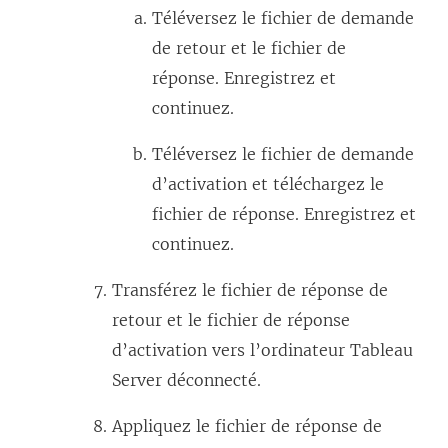
e
r
Téléversez le fichier de demande
l
e
de retour et le fichier de
i
)
réponse. Enregistrez et
e
continuez.
n
s
Téléversez le fichier de demande
’
d’activation et téléchargez le
o
fichier de réponse. Enregistrez et
u
continuez.
v
Transférez le fichier de réponse de
r
retour et le fichier de réponse
e
d’activation vers l’ordinateur Tableau
d
Server déconnecté.
a
n
Appliquez le fichier de réponse de