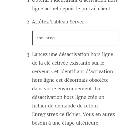
Obtenir l’identifiant d’activation hors
e
ligne actuel depuis le portail client
n
Arrêtez Tableau Server :
s
’
tsm stop
o
u
Lancez une désactivation hors ligne
v
de la clé activée existante sur le
r
serveur. Cet identifiant d’activation
e
hors ligne est désormais obsolète
d
dans votre environnement. La
a
désactivation hors ligne crée un
n
fichier de demande de retour.
s
Enregistrez ce fichier. Vous en aurez
u
besoin à une étape ultérieure.
n