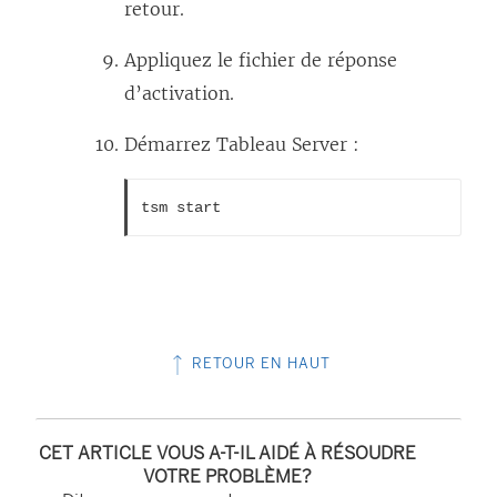
s
retour.
u
Appliquez le fichier de réponse
n
d’activation.
e
n
Démarrez Tableau Server :
o
u
tsm start
v
e
l
l
RETOUR EN HAUT
e
f
e
CET ARTICLE VOUS A-T-IL AIDÉ À RÉSOUDRE
n
VOTRE PROBLÈME?