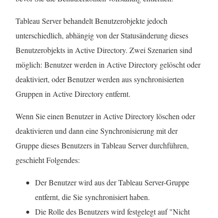
t
Tableau Server behandelt Benutzerobjekte jedoch
e
unterschiedlich, abhängig von der Statusänderung dieses
r
Benutzerobjekts in Active Directory. Zwei Szenarien sind
g
möglich: Benutzer werden in Active Directory gelöscht oder
e
deaktiviert, oder Benutzer werden aus synchronisierten
ö
Gruppen in Active Directory entfernt.
f
f
Wenn Sie einen Benutzer in Active Directory löschen oder
n
deaktivieren und dann eine Synchronisierung mit der
e
Gruppe dieses Benutzers in Tableau Server durchführen,
t
geschieht Folgendes:
)
Der Benutzer wird aus der Tableau Server-Gruppe
entfernt, die Sie synchronisiert haben.
Die Rolle des Benutzers wird festgelegt auf "Nicht