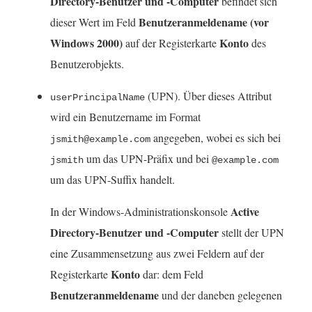
Directory-Benutzer und -Computer
befindet sich
e
Benutzeranmeldename (vor
dieser Wert im Feld
n
Windows 2000)
Konto
auf der Registerkarte
des
s
Benutzerobjekts.
t
(UPN). Über dieses Attribut
userPrincipalName
e
wird ein Benutzername im Format
r
angegeben, wobei es sich bei
jsmith@example.com
g
um das UPN-Präfix und bei
jsmith
@example.com
e
um das UPN-Suffix handelt.
ö
f
Active
In der Windows-Administrationskonsole
f
Directory-Benutzer und -Computer
stellt der UPN
n
eine Zusammensetzung aus zwei Feldern auf der
e
Konto
Registerkarte
dar: dem Feld
t
Benutzeranmeldename
und der daneben gelegenen