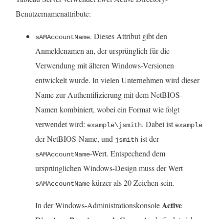
i
Benutzernamenattribute:
n
. Dieses Attribut gibt den
sAMAccountName
k
Anmeldenamen an, der ursprünglich für die
w
Verwendung mit älteren Windows-Versionen
i
entwickelt wurde. In vielen Unternehmen wird dieser
r
Name zur Authentifizierung mit dem NetBIOS-
d
Namen kombiniert, wobei ein Format wie folgt
i
verwendet wird:
. Dabei ist
example\jsmith
example
n
der NetBIOS-Name, und
ist der
jsmith
n
-Wert. Entspechend dem
sAMAccountName
e
ursprünglichen Windows-Design muss der Wert
u
kürzer als 20 Zeichen sein.
sAMAccountName
e
m
Active
In der Windows-Administrationskonsole
F