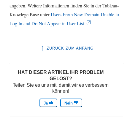
angeben. Weitere Informationen finden Sie in der Tableau-
Knowlege Base unter
Users From New Domain Unable to
(
Log In and Do Not Appear in User List
.
L
i
ZURÜCK ZUM ANFANG
n
k
w
HAT DIESER ARTIKEL IHR PROBLEM
i
GELÖST?
r
Teilen Sie es uns mit, damit wir es verbessern
können!
d
i
Ja
Nein
n
n
e