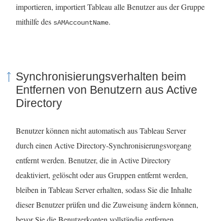
w
importieren, importiert Tableau alle Benutzer aus der Gruppe
i
mithilfe des
.
sAMAccountName
r
d
i
Synchronisierungsverhalten beim
n
Entfernen von Benutzern aus Active
n
Directory
e
u
Benutzer können nicht automatisch aus Tableau Server
e
durch einen Active Directory-Synchronisierungsvorgang
m
entfernt werden. Benutzer, die in Active Directory
F
deaktiviert, gelöscht oder aus Gruppen entfernt werden,
e
bleiben in Tableau Server erhalten, sodass Sie die Inhalte
n
dieser Benutzer prüfen und die Zuweisung ändern können,
s
bevor Sie die Benutzerkonten vollständig entfernen.