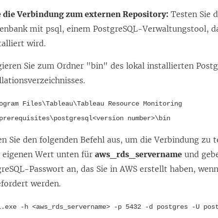
e die Verbindung zum externen Repository:
Testen Sie d
enbank mit psql, einem PostgreSQL-Verwaltungstool, 
alliert wird.
ieren Sie zum Ordner "bin" des lokal installierten Pos
llationsverzeichnisses.
ogram Files\Tableau\Tableau Resource Monitoring
prerequisites\postgresql<version number>\bin
n Sie den folgenden Befehl aus, um die Verbindung zu te
n eigenen Wert unten für
aws_rds_servername
und gebe
reSQL-Passwort an, das Sie in AWS erstellt haben, wenn
efordert werden.
l.exe -h <aws_rds_servername> -p 5432 -d postgres -U pos