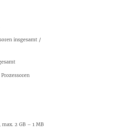
t
soren insgesamt /
sgesamt
e Prozessoren
x, max. 2 GB – 1 MB