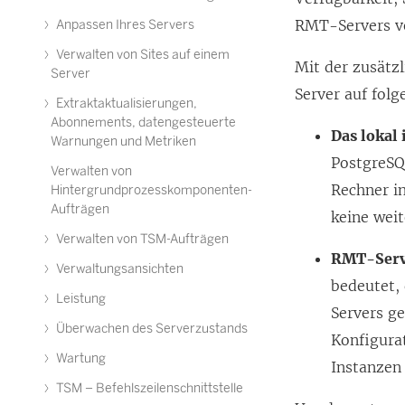
RMT-Servers v
Anpassen Ihres Servers
Verwalten von Sites auf einem
Mit der zusätz
Server
Server auf fol
Extraktaktualisierungen,
Abonnements, datengesteuerte
Das lokal
Warnungen und Metriken
PostgreSQ
Verwalten von
Rechner in
Hintergrundprozesskomponenten-
Aufträgen
keine wei
Verwalten von TSM-Aufträgen
RMT-Serve
Verwaltungsansichten
bedeutet,
Leistung
Servers ge
Überwachen des Serverzustands
Konfigura
Wartung
Instanzen
TSM – Befehlszeilenschnittstelle