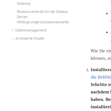
Gateway
Ressourcenlimits für die Tableau
Server-
Hintergrundprozesskomponente
Datenmanagement
Archivierte Inhalte
Wie Sie e
können, e
Installie
die Befehl
Schritte 
nachdem S
haben.
Be
installier