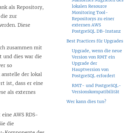
Manuelles Migrieren des
lokalen Resource
nk als Repository,
Monitoring Tool-
die zur
Repositorys zu einer
werden. Diese
externen AWS
PostgreSQL DB-Instanz
Best Practices für Upgrades
isch zusammen mit
Upgrade, wenn die neue
 und dies war die
Version von RMT ein
Upgrade der
er so
Hauptversion von
anstelle der lokal
PostgreSQL erfordert
 ist, dass er eine
RMT- und PostgreSQL-
se als externes
Versionskompatibilität
Wer kann dies tun?
st eine AWS RDS-
ie die
ory-Komponente des