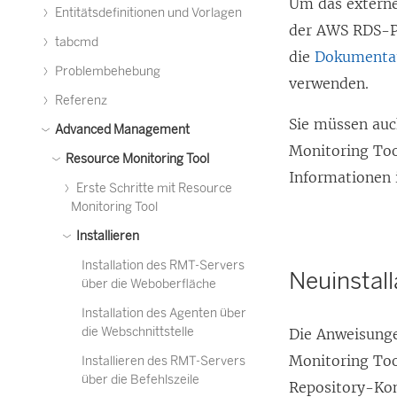
Um das externe
Entitätsdefinitionen und Vorlagen
der AWS RDS-P
tabcmd
die
Dokumentat
Problembehebung
verwenden.
Referenz
Sie müssen auc
Advanced Management
Monitoring To
Resource Monitoring Tool
Informationen 
Erste Schritte mit Resource
Monitoring Tool
Installieren
Installation des RMT-Servers
Neuinstal
über die Weboberfläche
Installation des Agenten über
die Webschnittstelle
Die Anweisunge
Monitoring To
Installieren des RMT-Servers
über die Befehlszeile
Repository-Kon