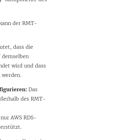
, kann der RMT-
tet, dass die
f demselben
endet wird und dass
 werden.
igurieren:
Das
ußerhalb des RMT-
n nur AWS RDS-
erstützt.