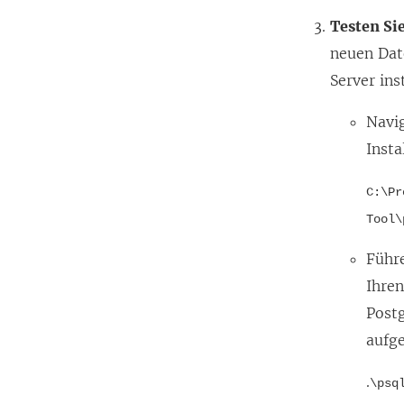
Testen Si
neuen Dat
Server inst
Navig
Insta
C:\Pr
Tool\
Führe
Ihre
Postg
aufg
.
\psq