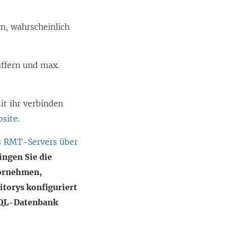
n, wahrscheinlich
ffern und max.
it ihr verbinden
bsite
.
es RMT-Servers über
ingen Sie die
vornehmen,
torys konfiguriert
eSQL-Datenbank