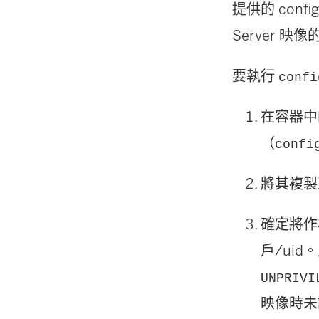
提供的 confi
Server 
要執行
confi
在容器中的
（
confi
將其複製到
確定將作為
戶/uid
UNPRIVI
映像時未設