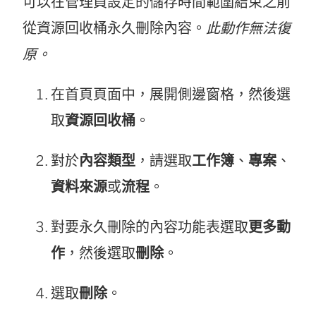
可以在管理員設定的儲存時間範圍結束之前
從資源回收桶永久刪除內容。
此動作無法復
原。
在首頁頁面中，展開側邊窗格，然後選
取
資源回收桶
。
對於
內容類型
，請選取
工作簿
、
專案
、
資料來源
或
流程
。
對要永久刪除的內容功能表選取
更多動
作
，然後選取
刪除
。
選取
刪除
。