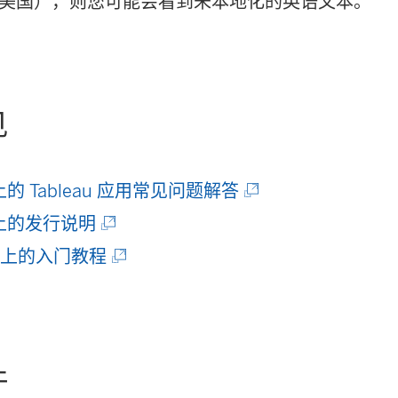
美国），则您可能会看到未本地化的英语文本。
见
(
 上的 Tableau 应用常见问题解答
(
链
b 上的发行说明
链
(
接
be 上的入门教程
接
链
在
在
接
新
新
在
窗
件
窗
新
口