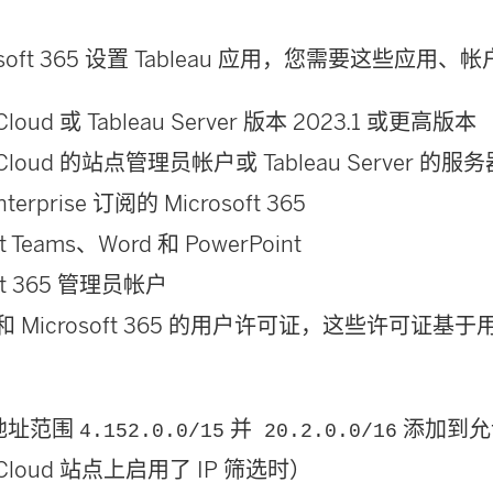
口
窗
中
osoft 365 设置 Tableau 应用，您需要这些应用
中
口
打
打
中
开
 Cloud 或 Tableau Server 版本 2023.1 或更高版本
开
打
)
u Cloud 的站点管理员帐户或 Tableau Server 
)
开
erprise 订阅的 Microsoft 365
)
ft Teams、Word 和 PowerPoint
oft 365 管理员帐户
au 和 Microsoft 365 的用户许可证，这些许可证
 地址范围
并
添加到允
4.152.0.0/15
20.2.0.0/16
u Cloud 站点上启用了 IP 筛选时）