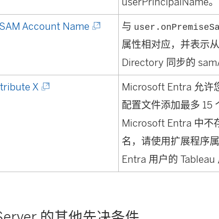
新
userPrincipalName。
开
窗
(
 SAM Account Name
与
user.onPremiseS
)
口
链
属性相对应，并表示从本地
中
接
Directory 同步的 sa
打
在
(
tribute X
Microsoft Entra 
开
新
链
配置文件添加最多 15
)
窗
接
Microsoft Entra 中
口
在
名，请使用扩展程序
中
新
Entra 用户的 Table
打
窗
开
口
)
中
u Server 的其他先决条件