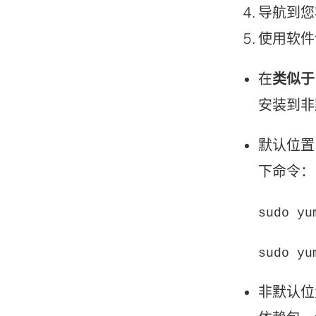
导航到您将
使用软件包
在
类似于 
安装到非
默认位置 —
下命令：
sudo yu
sudo yu
非默认位