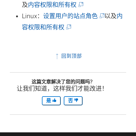
(
链
及
内容权限和所有权
链
(
接
Linux：
设置用户的站点角色
以及
内
(
接
链
在
容权限和所有权
链
在
接
新
接
新
在
窗
回到顶部
在
窗
新
口
新
口
窗
中
这篇文章解决了您的问题吗?
窗
中
口
打
让我们知道，这样我们才能改进！
口
打
中
开
是
否
中
开
打
)
打
)
开
开
)